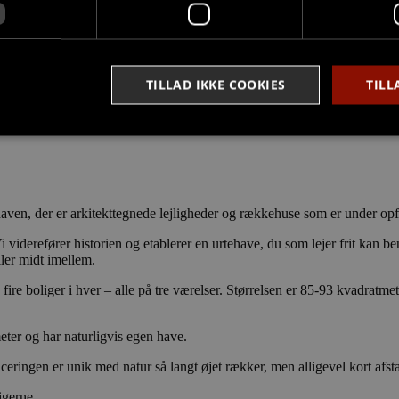
e ny standard i Svenstrup.
 læge, tandlæge og instutioner opfører Stella5 ejendomme netop nu 38 b
TILLAD IKKE COOKIES
TILL
er hvilket gør at der er rummelighed omkring boligerne. Stuelejligheder
Strengt nødvendige
Målretning
Funktionalitet
ookies tillader kernewebsfunktionalitet såsom bruger login og kontostyring. Hjemmesi
aven, der er arkitekttegnede lejligheder og rækkehuse som er under opfø
 nødvendige cookies.
 viderefører historien og etablerer en urtehave, du som lejer frit kan b
Provider /
Udløb
Beskrivelse
ller midt imellem.
Domæne
nt
4 uger
Denne cookie bruges af Cookie-Script.com-tjenesten til 
CookieScript
re boliger i hver – alle på tre værelser. Størrelsen er 85-93 kvadratmet
2
præferencer om samtykke til besøgende. Det er nødvendi
stella5.dk
dage
Script.com cookiebanner fungerer korrekt.
ter og har naturligvis egen have.
ceringen er unik med natur så langt øjet rækker, men alligevel kort afstan
Provider /
igerne.