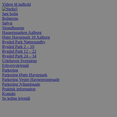
Videre til indhold
Søg bolig
Boligerne
Sølyst
Strandhusene
Hasserisparken Aalborg
Østre Havnepark 10 Aalborg
Rygård Park Nørresundby
Rygård Park 2 – 10
Rygård Park 12 – 22
Rygård Park 24 – 34
Urtehaven Svenstrup
Erhvervslejemål
Parkering
Parkering Østre Havnepark
Parkering Vestre Havnepromenade
Parkering Jyllandsgade
Praktisk information
Kontakt
Se ledige lejemål