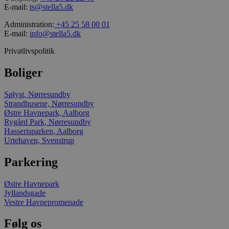
_gcl_au
E-mail:
ts@stella5.dk
Administration:
+45 25 58 00 01
_ga_L3K0JW3HCQ
E-mail:
info@stella5.dk
Privatlivspolitik
_gid
Boliger
_gat_UA-158734798-
Sølyst, Nørresundby
1
Strandhusene, Nørresundby
Østre Havnepark, Aalborg
Rygård Park, Nørresundby
Hasserisparken, Aalborg
_ga_J6VR9Y9K2P
Urtehaven, Svenstrup
VISITOR_INFO1_LIV
Parkering
Østre Havnepark
Jyllandsgade
Vestre Havnepromenade
Følg os