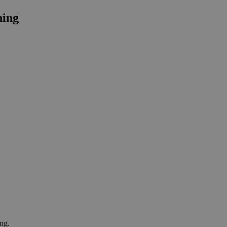
ning
ng.