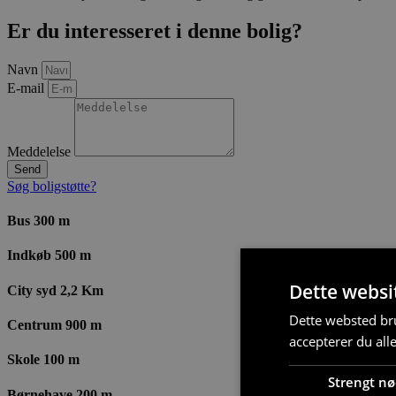
Er du interesseret i denne bolig?
Navn
E-mail
Meddelelse
Send
Søg boligstøtte?
Bus 300 m
Indkøb 500 m
Dette websi
City syd 2,2 Km
Dette websted bru
Centrum 900 m
accepterer du all
Skole 100 m
Strengt n
Børnehave 200 m