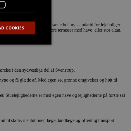
oliger som kommer til at sætte helt ny standartd for lejeboliger i
AD COOKIES
ne samt rækkehusene har store terrasser med have eller stor altan.
den kan ikke bruges
relse i den sydvestlige del af Svenstrup.
enytte og få glæde af. Med egen sø, grønne omgivelser og højt til
at huske
er. Stuelejlighederne er med egen have og lejlighederne på første sal
gt, at Cookie-
d til skole, institutioner, læge, tandlæge og offentlig transport.