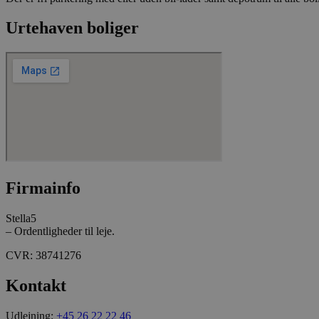
Navn
Urtehaven boliger
_fbp
YSC
__Secure-
ROLLOUT_TOKEN
__Secure-YNID
Firmainfo
Stella5
– Ordentligheder til leje.
_ga
CVR: 38741276
Kontakt
Udlejning:
+45 26 22 22 46