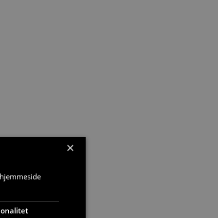
×
s hjemmeside
onalitet