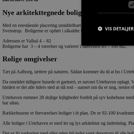
Nye arkitekttegnede boliger med til at sætt
Med en enestående placering umiddelbart ved siden af Højvangsskolen,
VIS DETALJER
Svenstrup. Boligerne er opført i såkaldte kubehuse med 4 boliger i hv
Adressen er Valhal 4 – 82
Boligerne har 3 – 4 værelser og varierer i størrelsen 85 – 100 m2.
Rolige omgivelser
Strengt nødvendige c
Tæt på Aalborg, tættere på naturen. Sådan kommer du til at bo i Urteh
korrekt uden strengt
Da området tidligere husede et gartneri, er navnet Urtehaven oplagt. Vi
Navn
himlen er det alle tiders sted at slå rod – uanset om du er ung, senior e
CookieScriptConse
Urtehaven rummer 28 dejlige lejligheder fordelt på syv kubehuse med fi
har altan.
Rækkehusene er fireværelses boliger i ét plan. De er 92-100 kvadratme
Alle boliger i Urtehaven er med let og lys arkitektur og indretning. Pla
Der er fri parkering med eller uden bil-lader samt depotrum til alle bol