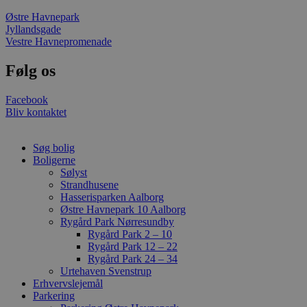
om samtykke
til
Østre Havnepark
besøgende.
Jyllandsgade
Det er
Vestre Havnepromenade
nødvendigt,
at Cookie-
Script.com
Følg os
cookiebanner
fungerer
korrekt.
Facebook
Bliv kontaktet
Søg bolig
Boligerne
Sølyst
Strandhusene
Provider /
Navn
Udløb
Beskrivelse
Hasserisparken Aalborg
Domæne
Østre Havnepark 10 Aalborg
_fbp
2
Brugt af Facebo
Meta
Rygård Park Nørresundby
måneder
levere en rækk
Platform Inc.
Rygård Park 2 – 10
4 uger
reklameproduk
.stella5.dk
realtidstilbud f
Rygård Park 12 – 22
tredjepartsann
Rygård Park 24 – 34
Urtehaven Svenstrup
YSC
Session
Denne cookie er
Google LLC
Erhvervslejemål
af YouTube til 
.youtube.com
visninger af in
Parkering
videoer.