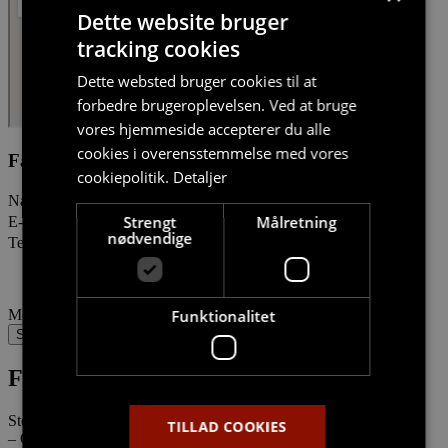
Dette website bruger
tracking cookies
Dette websted bruger cookies til at
forbedre brugeroplevelsen. Ved at bruge
vores hjemmeside accepterer du alle
cookies i overensstemmelse med vores
Få mere information om parkeringspladsen
cookiepolitik.
Detaljer
Navn
Strengt
Målretning
E-mail
nødvendige
Telefonnummer
Funktionalitet
Meddelelse
Send
Firmainfo
Stella5
TILLAD COOKIES
– Ordentligheder til leje.