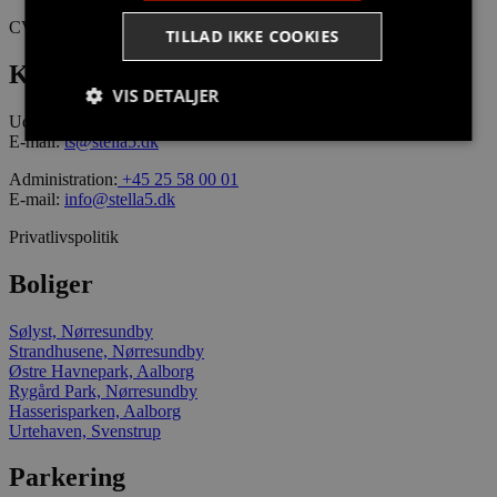
CVR: 38741276
TILLAD IKKE COOKIES
Kontakt
VIS DETALJER
Udlejning:
+45 26 22 22 46
E-mail:
ts@stella5.dk
Administration:
+45 25 58 00 01
Strengt nødvendige
Målretning
E-mail:
info@stella5.dk
Funktionalitet
Privatlivspolitik
Strengt nødvendige cookies tillader
kernewebsfunktionalitet såsom bruger login og
Boliger
kontostyring. Hjemmesiden kan ikke bruges korrekt
uden strengt nødvendige cookies.
Sølyst, Nørresundby
Provider /
Strandhusene, Nørresundby
Navn
Udløb
Beskrivelse
Domæne
Østre Havnepark, Aalborg
Rygård Park, Nørresundby
CookieScriptConsent
4 uger
Denne cookie
CookieScript
2
bruges af
Hasserisparken, Aalborg
stella5.dk
dage
Cookie-
Urtehaven, Svenstrup
Script.com-
tjenesten til
Parkering
at huske
præferencer