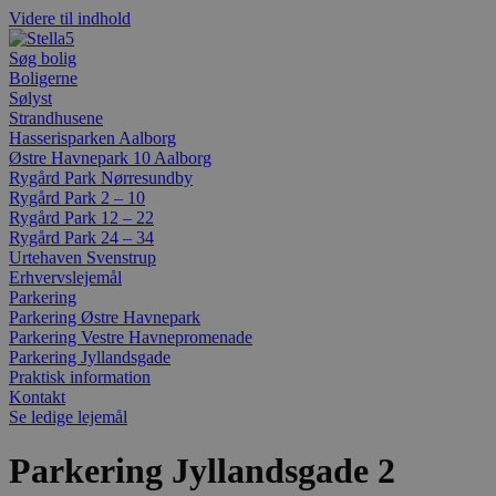
Videre til indhold
Søg bolig
Boligerne
Sølyst
Strandhusene
Hasserisparken Aalborg
Østre Havnepark 10 Aalborg
Rygård Park Nørresundby
Rygård Park 2 – 10
Rygård Park 12 – 22
Rygård Park 24 – 34
Urtehaven Svenstrup
Erhvervslejemål
Parkering
Parkering Østre Havnepark
Parkering Vestre Havnepromenade
Parkering Jyllandsgade
Praktisk information
Kontakt
Se ledige lejemål
Parkering Jyllandsgade 2