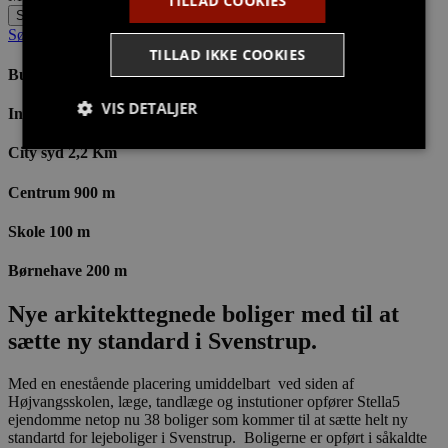
TILLAD COOKIES
Send
Søg boligstøtte?
TILLAD IKKE COOKIES
Bus 300 m
VIS DETALJER
Indkøb 500 m
City syd 2,2 Km
Strengt nødvendige
Målretning
Centrum 900 m
Funktionalitet
Skole 100 m
Strengt nødvendige cookies tillader
Børnehave 200 m
kernewebsfunktionalitet såsom bruger login og
kontostyring. Hjemmesiden kan ikke bruges korrekt
uden strengt nødvendige cookies.
Nye arkitekttegnede boliger med til at
Provider /
sætte ny standard i Svenstrup.
Navn
Udløb
Beskrivelse
Domæne
CookieScriptConsent
4 uger
Denne cookie
CookieScript
Med en enestående placering umiddelbart ved siden af
2
bruges af
stella5.dk
Højvangsskolen, læge, tandlæge og instutioner opfører Stella5
dage
Cookie-
ejendomme netop nu 38 boliger som kommer til at sætte helt ny
Script.com-
tjenesten til
standartd for lejeboliger i Svenstrup. Boligerne er opført i såkaldte
at huske