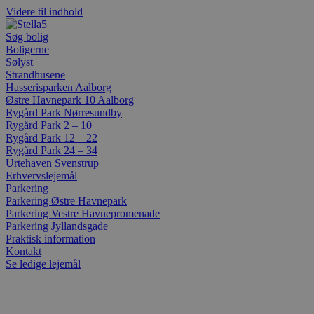
Videre til indhold
Søg bolig
Boligerne
Sølyst
Strandhusene
Hasserisparken Aalborg
Østre Havnepark 10 Aalborg
Rygård Park Nørresundby
Rygård Park 2 – 10
Rygård Park 12 – 22
Rygård Park 24 – 34
Urtehaven Svenstrup
Erhvervslejemål
Parkering
Parkering Østre Havnepark
Parkering Vestre Havnepromenade
Parkering Jyllandsgade
Praktisk information
Kontakt
Se ledige lejemål