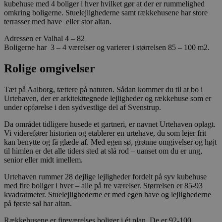
kubehuse med 4 boliger i hver hvilket gør at der er rummelighed
præferencer
omkring boligerne. Stuelejlighederne samt rækkehusene har store
om samtykke
til
terrasser med have eller stor altan.
besøgende.
Det er
Adressen er Valhal 4 – 82
nødvendigt,
Boligerne har 3 – 4 værelser og varierer i størrelsen 85 – 100 m2.
at Cookie-
Script.com
cookiebanner
Rolige omgivelser
fungerer
korrekt.
Tæt på Aalborg, tættere på naturen. Sådan kommer du til at bo i
Urtehaven, der er arkitekttegnede lejligheder og rækkehuse som er
under opførelse i den sydvestlige del af Svenstrup.
Da området tidligere husede et gartneri, er navnet Urtehaven oplagt.
Vi viderefører historien og etablerer en urtehave, du som lejer frit
kan benytte og få glæde af. Med egen sø, grønne omgivelser og højt
Provider /
Navn
Udløb
Beskrivelse
til himlen er det alle tiders sted at slå rod – uanset om du er ung,
Domæne
senior eller midt imellem.
_fbp
2
Brugt af Facebo
Meta
måneder
levere en rækk
Platform Inc.
Urtehaven rummer 28 dejlige lejligheder fordelt på syv kubehuse
4 uger
reklameproduk
.stella5.dk
med fire boliger i hver – alle på tre værelser. Størrelsen er 85-93
realtidstilbud f
kvadratmeter. Stuelejlighederne er med egen have og lejlighederne
tredjepartsann
på første sal har altan.
YSC
Session
Denne cookie er
Google LLC
af YouTube til 
.youtube.com
Rækkehusene er fireværelses boliger i ét plan. De er 92-100