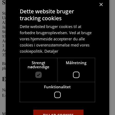
Svenstrup
×
Dette website bruger
Status:
tracking cookies
Udlejet
Altan/terrasse:
Dette websted bruger cookies til at
Ja m²
Størrelse:
forbedre brugeroplevelsen. Ved at bruge
93 m²
vores hjemmeside accepterer du alle
Antal værelser:
cookies i overensstemmelse med vores
3
Aconto:
cookiepolitik.
Detaljer
350
Strengt
Målretning
Billederne er vejledende og kan afvige afhængigt af lejlighedens
nødvendige
placering.
Er du interesseret i denne bolig?
Funktionalitet
Navn
E-mail
Meddelelse