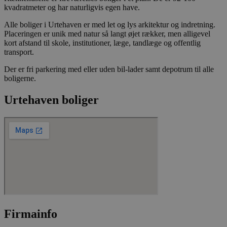
visninger af in
kvadratmeter og har naturligvis egen have.
videoer.
__Secure-
.youtube.com
5
Denne cookie b
Alle boliger i Urtehaven er med let og lys arkitektur og indretning.
ROLLOUT_TOKEN
måneder
YouTube og Goo
Placeringen er unik med natur så langt øjet rækker, men alligevel
4 uger
håndtere ekspe
kort afstand til skole, institutioner, læge, tandlæge og offentlig
A/B-tests og gr
transport.
udrulning af n
funktioner ("fe
rollouts"). Cook
Der er fri parkering med eller uden bil-lader samt depotrum til alle
at en bruger får
boligerne.
og ensartet opl
under en testp
brugerfladen el
Urtehaven boliger
funktionerne i
videoafspillere
pludselig ændr
de befinder sig
__Secure-YNID
.youtube.com
5
Denne cookie b
måneder
at tildele den
4 uger
et unikt, anon
bruger-ID (YNID
er at registrer
adfærd og præf
tværs af besøg 
kunne levere m
indhold, tilpas
annoncering sa
statistik over
Firmainfo
hjemmesidens 
Præfikset __Sec