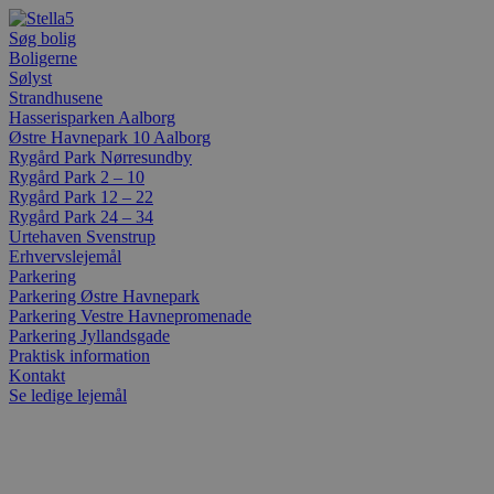
Videre
til
Søg bolig
indhold
Boligerne
Sølyst
Strandhusene
Hasserisparken Aalborg
Østre Havnepark 10 Aalborg
Rygård Park Nørresundby
Rygård Park 2 – 10
Rygård Park 12 – 22
Rygård Park 24 – 34
Urtehaven Svenstrup
Erhvervslejemål
Parkering
Parkering Østre Havnepark
Parkering Vestre Havnepromenade
Parkering Jyllandsgade
Praktisk information
Kontakt
Se ledige lejemål