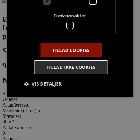
Funktionalitet
Øv! Vi har desværre ingen virtuel
fremvisning
på denne bolig
Strand Alle 23, st. th
TILLAD COOKIES
9400
TILLAD IKKE COOKIES
Nørresundby
VIS DETALJER
Status:
Udlejet
Altan/terrasse:
Strengt nødvendige
Målretning
Vestvendt (7 m2) m²
Størrelse:
Funktionalitet
88 m²
Antal værelser:
Strengt nødvendige cookies tillader
3
kernewebsfunktionalitet såsom bruger login og
Aconto:
kontostyring. Hjemmesiden kan ikke bruges korrekt