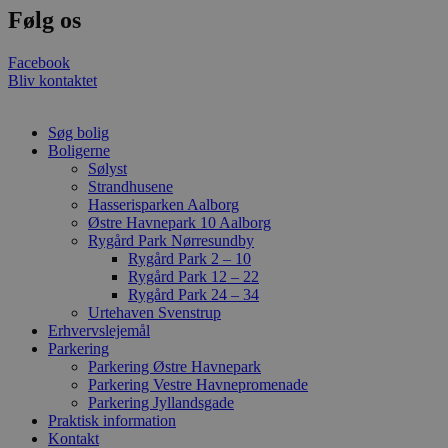
4 uger
et unikt, anon
Følg os
bruger-ID (YNID
er at registrer
adfærd og præf
Facebook
tværs af besøg 
Bliv kontaktet
kunne levere m
indhold, tilpas
annoncering sa
statistik over
Søg bolig
hjemmesidens 
Boligerne
Præfikset __Sec
at cookiens da
Sølyst
overføres via e
Strandhusene
krypteret HTTP
Hasserisparken Aalborg
forbindelse.
Østre Havnepark 10 Aalborg
_ga
1 år 1
Dette cookiena
Google LLC
Rygård Park Nørresundby
måned
forbundet med
.stella5.dk
Rygård Park 2 – 10
Universal Analy
Rygård Park 12 – 22
er en betydeli
til Googles me
Rygård Park 24 – 34
almindeligt an
Urtehaven Svenstrup
analysetjenest
Erhvervslejemål
cookie bruges t
Parkering
unikke brugere
tildele et tilfæl
Parkering Østre Havnepark
genereret num
Parkering Vestre Havnepromenade
klientidentifika
Parkering Jyllandsgade
inkluderet i hv
sideanmodning
Praktisk information
websted og brug
Kontakt
beregne besøg