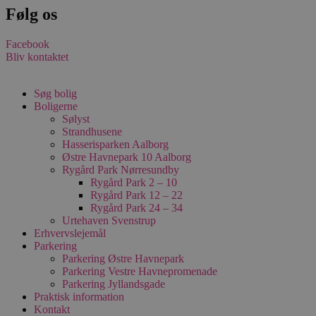
4 uger
et unikt, anon
Følg os
bruger-ID (YNID
er at registrer
adfærd og præf
Facebook
tværs af besøg 
Bliv kontaktet
kunne levere m
indhold, tilpas
annoncering sa
statistik over
Søg bolig
hjemmesidens 
Boligerne
Præfikset __Sec
at cookiens da
Sølyst
overføres via e
Strandhusene
krypteret HTTP
Hasserisparken Aalborg
forbindelse.
Østre Havnepark 10 Aalborg
_ga
1 år 1
Dette cookiena
Google LLC
Rygård Park Nørresundby
måned
forbundet med
.stella5.dk
Rygård Park 2 – 10
Universal Analy
Rygård Park 12 – 22
er en betydeli
til Googles me
Rygård Park 24 – 34
almindeligt an
Urtehaven Svenstrup
analysetjenest
Erhvervslejemål
cookie bruges t
Parkering
unikke brugere
tildele et tilfæl
Parkering Østre Havnepark
genereret num
Parkering Vestre Havnepromenade
klientidentifika
Parkering Jyllandsgade
inkluderet i hv
sideanmodning
Praktisk information
websted og brug
Kontakt
beregne besøg