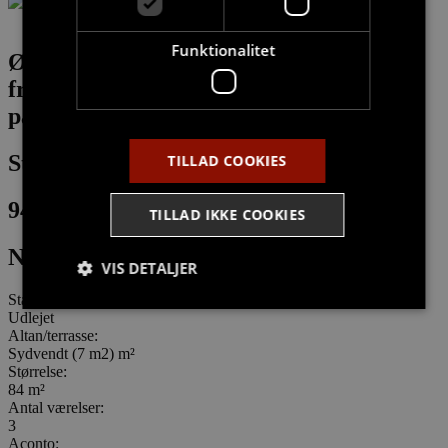
Funktionalitet
Øv! Vi har desværre ingen virtuel
fremvisning
på denne bolig
Strand Alle 19, 2. th
TILLAD COOKIES
9400
TILLAD IKKE COOKIES
Nørresundby
VIS DETALJER
Status:
Udlejet
Altan/terrasse:
Strengt nødvendige
Målretning
Sydvendt (7 m2) m²
Størrelse:
Funktionalitet
84 m²
Antal værelser:
Strengt nødvendige cookies tillader
3
kernewebsfunktionalitet såsom bruger login og
Aconto:
kontostyring. Hjemmesiden kan ikke bruges korrekt