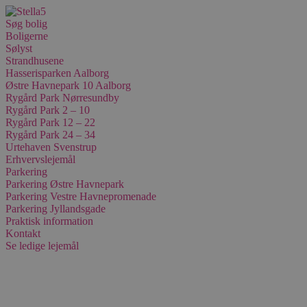
Videre
til
Søg bolig
indhold
Boligerne
Sølyst
Strandhusene
Hasserisparken Aalborg
Østre Havnepark 10 Aalborg
Rygård Park Nørresundby
Rygård Park 2 – 10
Rygård Park 12 – 22
Rygård Park 24 – 34
Urtehaven Svenstrup
Erhvervslejemål
Parkering
Parkering Østre Havnepark
Parkering Vestre Havnepromenade
Parkering Jyllandsgade
Praktisk information
Kontakt
Se ledige lejemål