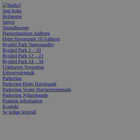
Videre
til
Søg bolig
indhold
Boligerne
Sølyst
Strandhusene
Hasserisparken Aalborg
Østre Havnepark 10 Aalborg
Rygård Park Nørresundby
Rygård Park 2 – 10
Rygård Park 12 – 22
Rygård Park 24 – 34
Urtehaven Svenstrup
Erhvervslejemål
Parkering
Parkering Østre Havnepark
Parkering Vestre Havnepromenade
Parkering Jyllandsgade
Praktisk information
Kontakt
Se ledige lejemål