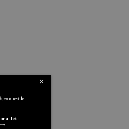
×
s hjemmeside
onalitet