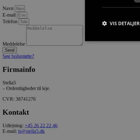
Navn
E-mail
Telefon
VIS DETALJER
Meddelelse
Send
Søg boligstøtte?
Strengt nødvendige c
Firmainfo
korrekt uden strengt
Navn
Stella5
– Ordentligheder til leje.
CookieScriptConse
CVR: 38741276
Kontakt
Udlejning:
+45 26 22 22 46
E-mail:
ts@stella5.dk
Navn