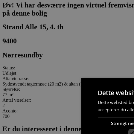
Øv! Vi har desværre ingen virtuel fremvis
på denne bolig
Strand Alle 15, 4. th
9400
Nørresundby
Status:
Udlejet
Altan/terrasse:
Sydøstvendt tagterrasse (20 m2) & altan (7 m2) m²
Størrelse:
Dette websi
77 m²
Antal værelser:
Dette websted bru
2
accepterer du all
Aconto:
700
Strengt n
Er du interesseret i denne bolig?