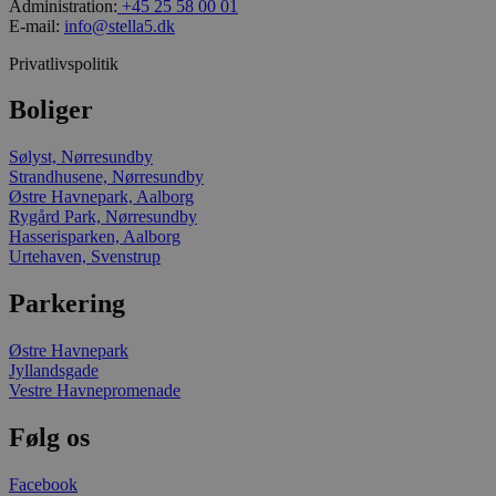
Administration:
+45 25 58 00 01
_fbp
E-mail:
info@stella5.dk
Privatlivspolitik
YSC
Boliger
__Secure-
ROLLOUT_TOKEN
Sølyst, Nørresundby
Strandhusene, Nørresundby
Østre Havnepark, Aalborg
Rygård Park, Nørresundby
__Secure-YNID
Hasserisparken, Aalborg
Urtehaven, Svenstrup
Parkering
_ga
Østre Havnepark
Jyllandsgade
Vestre Havnepromenade
Følg os
_gcl_au
Facebook