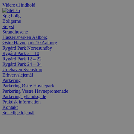
Videre til indhold
Søg bolig
Boligerne
Sølyst
Strandhusene
Hasserisparken Aalborg
Østre Havnepark 10 Aalborg
Rygård Park Nørresundby
Rygård Park 2 – 10
Rygård Park 12 – 22
Rygård Park 24 – 34
Urtehaven Svenstrup
Erhvervslejemål
Parkering
Parkering Østre Havnepark
Parkering Vestre Havnepromenade
Parkering Jyllandsgade
Praktisk information
Kontakt
Se ledige lejemål