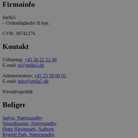
Firmainfo
Præfikset __Sec
at cookiens da
overføres via e
krypteret HTTP
Stella5
forbindelse.
– Ordentligheder til leje.
_ga
1 år 1
Dette cookiena
Google LLC
CVR: 38741276
måned
forbundet med
.stella5.dk
Universal Analy
er en betydeli
Kontakt
til Googles me
almindeligt an
analysetjenest
Udlejning:
+45 26 22 22 46
cookie bruges t
unikke brugere
E-mail:
ts@stella5.dk
tildele et tilfæl
genereret num
Administration:
+45 25 58 00 01
klientidentifika
E-mail:
info@stella5.dk
inkluderet i hv
sideanmodning
websted og brug
Privatlivspolitik
beregne besøg
session- og k
til
Boliger
webstedsanalys
Som standard e
indstillet til at
Sølyst, Nørresundby
2 år, selvom de
Strandhusene, Nørresundby
tilpasses af we
Østre Havnepark, Aalborg
_gcl_au
2
Denne cookie er
Google LLC
Rygård Park, Nørresundby
måneder
af Doubleclick