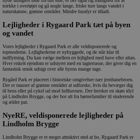
nyde udsigten inde fra din stue, er der også rig mulighed for at
tjenesten til
trække i overtøjet og gå nogle lange, friske ture langs vandet i
at huske
præferencer
naturskønne, grønne områder. Mindre husdyr er tilladt.
om samtykke
til
Lejligheder i Rygaard Park tæt på byen
besøgende.
Det er
og vandet​
nødvendigt,
at Cookie-
Script.com
cookiebanner
Vores lejligheder i Rygaard Park er alle veldisponerede og
fungerer
topmoderne. Lejlighederne er nybyggede, og de står klar til
korrekt.
indflytning. Du kan vælge mellem en lejlighed med have eller altan.
Hver enkelt ejendom er udstyret med en tagterrasse, der giver dig en
fantastisk smuk udsigt over alle byens mange tage.
Rygård Park er placeret i historiske omgivelser nær jernbanebroen.
Der er masser af grønne områder at udforske, hvis du bevæger dig
til bens eller på cykel ud mod lufthavnen. Der hersker en skøn idyl
på Lindholm Brygge, og der bor alt fra børnefamilier til studerende
Provider /
Navn
Udløb
Beskrivelse
og ældre par.
Domæne
_fbp
2
Brugt af Facebo
Meta
NyeRE, veldisponerede lejligheder på
måneder
levere en rækk
Platform Inc.
4 uger
reklameproduk
.stella5.dk
Lindholm Brygge
realtidstilbud f
tredjepartsann
Lindholm Brygge er et meget attraktivt sted at bo. Rygaard Park er
YSC
Session
Denne cookie er
Google LLC