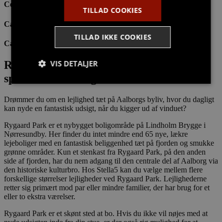
Centrum 600 m
TILLAD COOKIES
Cafe/restaurant 800 m
TILLAD IKKE COOKIES
Cafe/restaurant 800 m
VIS DETALJER
Rygaard Park – bo centralt med en
spektakulær udsigt
Drømmer du om en lejlighed tæt på Aalborgs byliv, hvor du dagligt
Strengt nødvendige
Målretning
kan nyde en fantastisk udsigt, når du kigger ud af vinduet?
Funktionalitet
Rygaard Park er et nybygget boligområde på Lindholm Brygge i
Nørresundby. Her finder du intet mindre end 65 nye, lækre
Strengt nødvendige cookies tillader
lejeboliger med en fantastisk beliggenhed tæt på fjorden og smukke
kernewebsfunktionalitet såsom bruger login og
grønne områder. Kun et stenkast fra Rygaard Park, på den anden
kontostyring. Hjemmesiden kan ikke bruges korrekt
uden strengt nødvendige cookies.
side af fjorden, har du nem adgang til den centrale del af Aalborg via
den historiske kulturbro. Hos Stella5 kan du vælge mellem flere
Provider /
forskellige størrelser lejligheder ved Rygaard Park. Lejlighederne
Navn
Udløb
Beskrivelse
Domæne
retter sig primært mod par eller mindre familier, der har brug for et
eller to ekstra værelser.
CookieScriptConsent
4 uger
Denne cookie
CookieScript
2
bruges af
stella5.dk
dage
Cookie-
Rygaard Park er et skønt sted at bo. Hvis du ikke vil nøjes med at
Script.com-