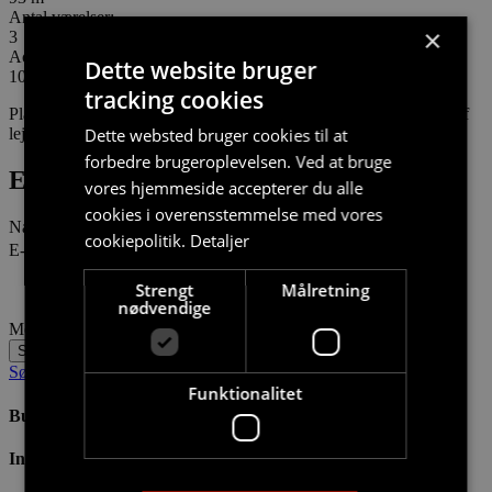
Antal værelser:
×
3
Aconto:
Dette website bruger
1000
tracking cookies
Plantegninger og billeder er vejledende og kan afvige afhængigt af
Dette websted bruger cookies til at
lejlighedens etageplacering.
forbedre brugeroplevelsen. Ved at bruge
Er du interesseret i denne bolig?
vores hjemmeside accepterer du alle
cookies i overensstemmelse med vores
Navn
cookiepolitik.
Detaljer
E-mail
Strengt
Målretning
nødvendige
Meddelelse
Send
Søg boligstøtte?
Funktionalitet
Bus 200 m
Indkøb 200 m