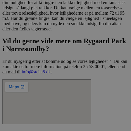
din mulighed for at få fingre i en lækker lejlighed med en fantastisk
af YouTube til 
.youtube.com
visninger af in
udsigt, så langt øjet rækker. Du kan vælge mellem en toværelses-
videoer.
eller treværelseslejlighed, hvor lejlighederne er på mellem 72 til 95
m2. Har du grønne fingre, kan du vælge en lejlighed i stueetagen
__Secure-
.youtube.com
5
Denne cookie b
med have, og ellers kan du nyde den smukke udsigt fra din altan
ROLLOUT_TOKEN
måneder
YouTube og Goo
4 uger
håndtere ekspe
eller den fælles tagterrasse.
A/B-tests og gr
udrulning af n
Vil du gerne vide mere om Rygaard Park
funktioner ("fe
rollouts"). Cook
i Nørresundby?
at en bruger får
og ensartet opl
under en testp
brugerfladen el
Er du nysgerrig efter at komme ud og se vores lejligheder ? Du kan
funktionerne i
kontakte os for mere information på telefon 25 58 00 01, eller send
videoafspillere
en mail til
info@stella5.dk
.
pludselig ændr
de befinder sig
__Secure-YNID
.youtube.com
5
Denne cookie b
måneder
at tildele den
4 uger
et unikt, anon
bruger-ID (YNID
er at registrer
adfærd og præf
tværs af besøg 
kunne levere m
indhold, tilpas
annoncering sa
statistik over
hjemmesidens 