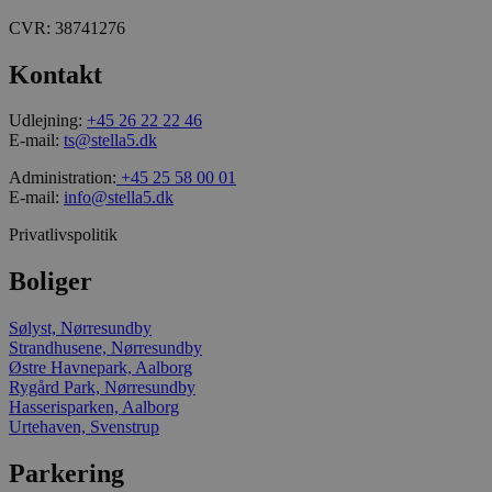
CVR: 38741276
_gcl_au
Kontakt
Udlejning:
+45 26 22 22 46
_ga_L3K0JW3HCQ
E-mail:
ts@stella5.dk
Administration:
+45 25 58 00 01
_gid
E-mail:
info@stella5.dk
Privatlivspolitik
_gat_UA-158734798-
1
Boliger
Sølyst, Nørresundby
Strandhusene, Nørresundby
_ga_J6VR9Y9K2P
Østre Havnepark, Aalborg
Rygård Park, Nørresundby
VISITOR_INFO1_LIV
Hasserisparken, Aalborg
Urtehaven, Svenstrup
Parkering