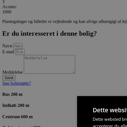
3
Aconto:
1000
Plantegninger og billeder er vejledende og kan afvige afhængigt af lej
Er du interesseret i denne bolig?
Navn
E-mail
Meddelelse
Send
Søg boligstøtte?
Bus 200 m
Indkøb 200 m
Dette websi
Centrum 600 m
Dette websted bru
accepterer du all