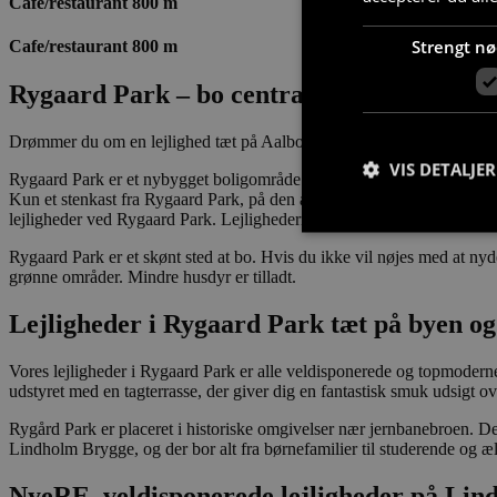
Cafe/restaurant 800 m
Strengt n
Cafe/restaurant 800 m
Rygaard Park – bo centralt med en spekta
Drømmer du om en lejlighed tæt på Aalborgs byliv, hvor du dagligt kan
VIS DETALJER
Rygaard Park er et nybygget boligområde på Lindholm Brygge i Nørres
Kun et stenkast fra Rygaard Park, på den anden side af fjorden, har du
lejligheder ved Rygaard Park. Lejlighederne retter sig primært mod par e
Rygaard Park er et skønt sted at bo. Hvis du ikke vil nøjes med at nyde
grønne områder. Mindre husdyr er tilladt.
Lejligheder i Rygaard Park tæt på byen og
Strengt nødvendige c
korrekt uden strengt
Vores lejligheder i Rygaard Park er alle veldisponerede og topmoderne
Navn
udstyret med en tagterrasse, der giver dig en fantastisk smuk udsigt o
CookieScriptConse
Rygård Park er placeret i historiske omgivelser nær jernbanebroen. De
Lindholm Brygge, og der bor alt fra børnefamilier til studerende og æ
NyeRE, veldisponerede lejligheder på Li