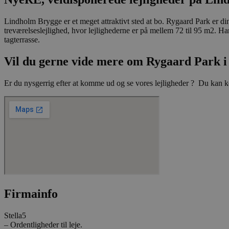
Lindholm Brygge er et meget attraktivt sted at bo. Rygaard Park er din
Navn
treværelseslejlighed, hvor lejlighederne er på mellem 72 til 95 m2. Ha
tagterrasse.
_fbp
Vil du gerne vide mere om Rygaard Park 
YSC
Er du nysgerrig efter at komme ud og se vores lejligheder ? Du kan ko
__Secure-
ROLLOUT_TOKEN
__Secure-YNID
Firmainfo
_ga
Stella5
– Ordentligheder til leje.