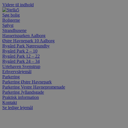
Videre til indhold
Søg bolig
Boligerne
Sølyst
Strandhusene
Hasserisparken Aalborg
Østre Havnepark 10 Aalborg
Rygård Park Nørresundby
Rygård Park 2 – 10
Rygård Park 12 – 22
Rygård Park 24 – 34
Urtehaven Svenstrup
Erhvervslejemål
Parkering
Parkering Østre Havnepark
Parkering Vestre Havnepromenade
Parkering Jyllandsgade
Praktisk information
Kontakt
Se ledige lejemål