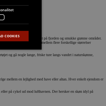
onalitet
AD COOKIES
en fantastisk beliggenhed tæt på fjorden og smukke grønne områder.
. Hos Stella5 kan du vælge mellem flere forskellige størrelser
rtøjet og gå nogle lange, friske ture langs vandet i naturskønne,
den kan ikke bruges
ælge mellem en lejlighed med have eller altan. Hver enkelt ejendom er
at huske
s eller på cykel ud mod lufthavnen. Der hersker en skøn idyl på
gt, at Cookie-