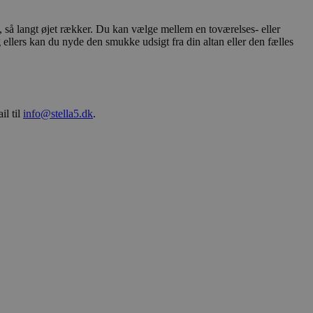
t, så langt øjet rækker. Du kan vælge mellem en toværelses- eller
 ellers kan du nyde den smukke udsigt fra din altan eller den fælles
ukter, såsom
inger af indlejrede
il til
info@stella5.dk
.
dtere
funktioner ("feature
g ensartet oplevelse
rne i
finder sig på siden.
 unikt,
ere brugerens
 levere målrettet
er hjemmesidens
 overføres via en
Analytics - som er
 anvendte
ikke brugere ved at
ntifikator. Det er
ges til at beregne