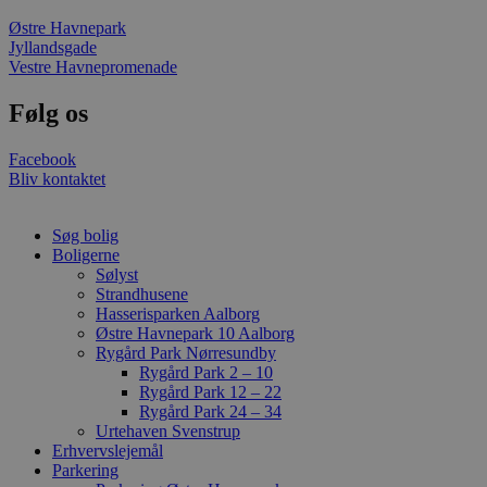
Østre Havnepark
Jyllandsgade
Vestre Havnepromenade
Følg os
Facebook
Bliv kontaktet
Søg bolig
Boligerne
Sølyst
Strandhusene
Hasserisparken Aalborg
Østre Havnepark 10 Aalborg
Rygård Park Nørresundby
Rygård Park 2 – 10
Rygård Park 12 – 22
Rygård Park 24 – 34
Urtehaven Svenstrup
Erhvervslejemål
Parkering