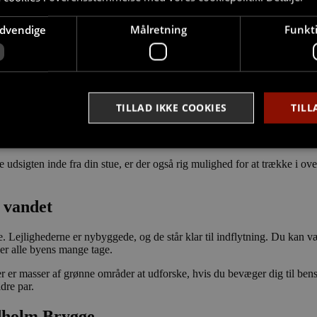
ødvendige
Målretning
Funkti
kulær udsigt
 nyde en fantastisk udsigt, når du kigger ud af vinduet?
TILLAD IKKE COOKIES
TILL
undby. Her finder du intet mindre end 65 nye, lækre lejeboliger med 
 nem adgang til den centrale del af Aalborg via den historiske kulturbro
ller mindre familier, der har brug for et eller to ekstra værelser.
 udsigten inde fra din stue, er der også rig mulighed for at trække i ove
Strengt nødvendige
Målretning
Funktionalitet
 vandet​
ookies tillader kernewebsfunktionalitet såsom bruger login og kontostyring. Hjemmesi
 nødvendige cookies.
Provider /
. Lejlighederne er nybyggede, og de står klar til indflytning. Du kan v
Udløb
Beskrivelse
Domæne
ver alle byens mange tage.
nt
4 uger
Denne cookie bruges af Cookie-Script.com-tjenesten til 
CookieScript
r er masser af grønne områder at udforske, hvis du bevæger dig til ben
2
præferencer om samtykke til besøgende. Det er nødvendi
stella5.dk
ldre par.
dage
Script.com cookiebanner fungerer korrekt.
ndholm Brygge