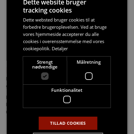
Dette website bruger
tracking cookies
Dette websted bruger cookies til at
forbedre brugeroplevelsen. Ved at bruge
vores hjemmeside accepterer du alle
cookies i overensstemmelse med vores
cookiepolitik.
Detaljer
Strengt
Målretning
nødvendige
BO GODT I HASSERIS
Fra lejlighederne er der direkte udgang til et stort,
grønt fællesareal mod syd.
Funktionalitet
Her er bl.a. anlagt en sø, rekreative områder og
legeplads, hvor børnene kan boltre sig. Selvfølgelig
med den dejligste udsigt til skov og mark.
TILLAD COOKIES