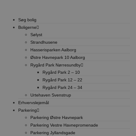
mængden af dat
registreret af 
websteder med
trafikvolumen.
Søg bolig
_ga_J6VR9Y9K2P
.stella5.dk
1 år 1
Denne cookie b
måned
Google Analytics
Boligerne
fortsætte
Sølyst
sessionstilstan
Strandhusene
VISITOR_INFO1_LIVE
5
Denne cookie er
Google LLC
måneder
af Youtube til 
.youtube.com
Hasserisparken Aalborg
4 uger
på brugerpræfe
Youtube-videoe
Østre Havnepark 10 Aalborg
integreret i sid
Rygård Park Nørresundby
også bestemm
webstedets be
Rygård Park 2 – 10
bruger den nye
version af You
Rygård Park 12 – 22
grænsefladen.
Rygård Park 24 – 34
Urtehaven Svenstrup
Erhvervslejemål
Parkering
Parkering Østre Havnepark
Parkering Vestre Havnepromenade
Parkering Jyllandsgade