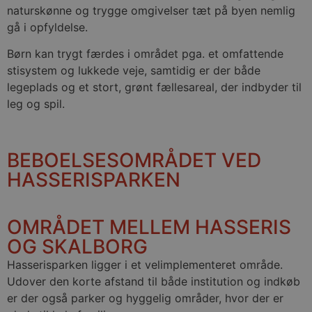
__Secure-
.youtube.com
5
Denne cookie b
naturskønne og trygge omgivelser tæt på byen nemlig
ROLLOUT_TOKEN
måneder
YouTube og Goo
gå i opfyldelse.
4 uger
håndtere ekspe
A/B-tests og gr
udrulning af n
Børn kan trygt færdes i området pga. et omfattende
funktioner ("fe
rollouts"). Cook
stisystem og lukkede veje, samtidig er der både
at en bruger får
legeplads og et stort, grønt fællesareal, der indbyder til
og ensartet opl
under en testp
leg og spil.
brugerfladen el
funktionerne i
videoafspillere
pludselig ændr
de befinder sig
BEBOELSESOMRÅDET VED
__Secure-YNID
.youtube.com
5
Denne cookie b
HASSERISPARKEN
måneder
at tildele den
4 uger
et unikt, anon
bruger-ID (YNID
er at registrer
adfærd og præf
OMRÅDET MELLEM HASSERIS
tværs af besøg 
kunne levere m
OG SKALBORG
indhold, tilpas
annoncering sa
statistik over
Hasserisparken ligger i et velimplementeret område.
hjemmesidens 
Udover den korte afstand til både institution og indkøb
Præfikset __Sec
at cookiens da
er der også parker og hyggelig områder, hvor der er
overføres via e
krypteret HTTP