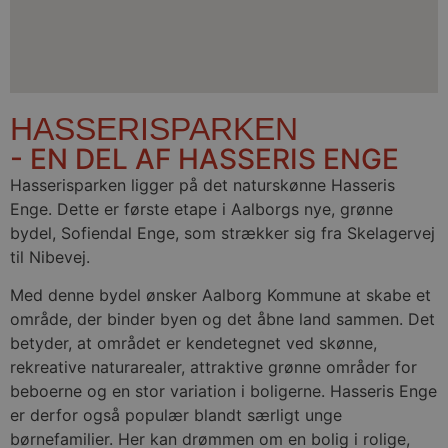
til
besøgende.
Det er
nødvendigt,
at Cookie-
Script.com
cookiebanner
fungerer
korrekt.
HASSERISPARKEN
- EN DEL AF HASSERIS ENGE
Hasserisparken ligger på det naturskønne Hasseris
Enge. Dette er første etape i Aalborgs nye, grønne
bydel, Sofiendal Enge, som strækker sig fra Skelagervej
til Nibevej.
Provider /
Navn
Udløb
Beskrivelse
Domæne
Med denne bydel ønsker Aalborg Kommune at skabe et
_fbp
2
Brugt af Facebo
Meta
område, der binder byen og det åbne land sammen. Det
måneder
levere en rækk
Platform Inc.
4 uger
reklameproduk
.stella5.dk
betyder, at området er kendetegnet ved skønne,
realtidstilbud f
tredjepartsann
rekreative naturarealer, attraktive grønne områder for
beboerne og en stor variation i boligerne. Hasseris Enge
YSC
Session
Denne cookie er
Google LLC
af YouTube til 
.youtube.com
er derfor også populær blandt særligt unge
visninger af in
videoer.
børnefamilier. Her kan drømmen om en bolig i rolige,