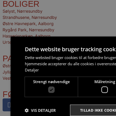
BOLIGER
Sølyst, Nørresundby
Strandhusene, Nørresundby
Østre Havnepark, Aalborg
Rygård Park, Nørresundby
Hasserisparken, Aalborg
Urtehaven, Svenstrup
Dette website bruger tracking cook
PARKERING
Dette websted bruger cookies til at forbedre bruge
hjemmeside accepterer du alle cookies i overensst
Østre Havnepark
Detaljer
Jyllandsgade
Vestre Havnepromenade
Strengt nødvendige
Målretning
FØLG OS
VIS DETALJER
TILLAD IKKE COOK