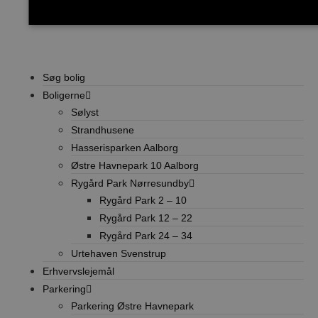
Strengt nødvendige
Målretnin
Søg bolig
Strengt nødvendige cookies tillader kernewebsfunktionalitet sås
ikke bruges korrekt uden strengt nødvendige cookies.
Boligerne
Sølyst
Provider /
Navn
Udløb
Beskrivelse
Domæne
Strandhusene
CookieScriptConsent
4 uger
Denne cookie b
CookieScript
Hasserisparken Aalborg
2
huske præfere
stella5.dk
dage
nødvendigt, a
Østre Havnepark 10 Aalborg
korrekt.
Rygård Park Nørresundby
Rygård Park 2 – 10
Rygård Park 12 – 22
Rygård Park 24 – 34
Provider /
Navn
Udløb
Beskrivelse
Domæne
Urtehaven Svenstrup
Erhvervslejemål
_fbp
2
Brugt af Fa
Meta
måneder
såsom realt
Platform Inc.
Parkering
4 uger
.stella5.dk
Parkering Østre Havnepark
YSC
Session
Denne cookie
Google LLC