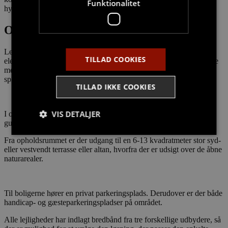
Funktionalitet
hyggelig områder, hvor der er plads til hele familien.
Om Hasserisparken
Lejlighederne har alle et stort opholdsrum med et køkken med
TILLAD COOKIES
elementer fra Svane Køkkenet og en fuld Siemens-hvidevarepakke
med bl.a. opvaskemaskine, vaskemaskine og tørretumbler samt
spiseplads og stue.
TILLAD IKKE COOKIES
VIS DETALJER
I opholdsrummet og på værelserne er der parketgulve i ask, mens
gulvet i entreen og på badeværelset er belagt med klinker.
Fra opholdsrummet er der udgang til en 6-13 kvadratmeter stor syd-
eller vestvendt terrasse eller altan, hvorfra der er udsigt over de åbne
Strengt nødvendige
Målretning
naturarealer.
Funktionalitet
Strengt nødvendige cookies tillader
Til boligerne hører en privat parkeringsplads. Derudover er der både
kernewebsfunktionalitet såsom bruger login og
handicap- og gæsteparkeringspladser på området.
kontostyring. Hjemmesiden kan ikke bruges korrekt
uden strengt nødvendige cookies.
Alle lejligheder har indlagt bredbånd fra tre forskellige udbydere, så