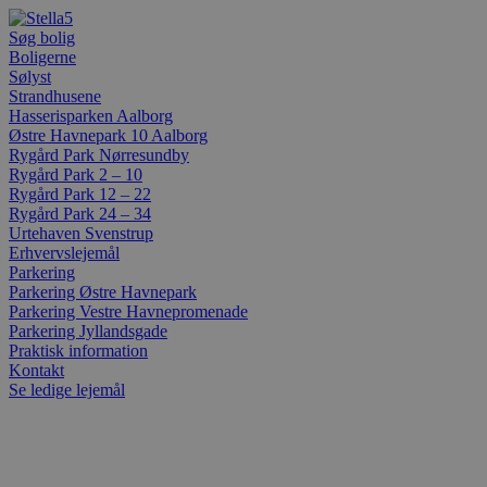
Videre
til
Søg bolig
indhold
Boligerne
Sølyst
Strandhusene
Hasserisparken Aalborg
Østre Havnepark 10 Aalborg
Rygård Park Nørresundby
Rygård Park 2 – 10
Rygård Park 12 – 22
Rygård Park 24 – 34
Urtehaven Svenstrup
Erhvervslejemål
Parkering
Parkering Østre Havnepark
Parkering Vestre Havnepromenade
Parkering Jyllandsgade
Praktisk information
Kontakt
Se ledige lejemål