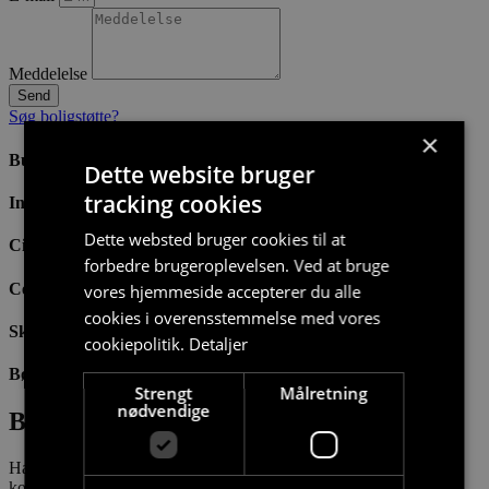
Meddelelse
Send
Søg boligstøtte?
×
Bus 500 m
Dette website bruger
tracking cookies
Indkøb 600 m
Dette websted bruger cookies til at
City syd 4,2 Km
forbedre brugeroplevelsen. Ved at bruge
Centrum 5,3 Km
vores hjemmeside accepterer du alle
cookies i overensstemmelse med vores
Skole 2,5 Km
cookiepolitik.
Detaljer
Børnehave 2,5 Km
Strengt
Målretning
nødvendige
Bo i rolige omgivelser
Hasserisparken ligger i et velimplementeret område. Udover den
korte afstand til både institution og indkøb er der også parker og