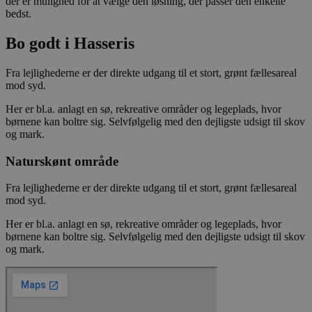
Provider /
der er mulighed for at vælge den løsning, der passer den enkelte
Navn
Udløb
Beskrivelse
Domæne
bedst.
CookieScriptConsent
4 uger
Denne cookie
CookieScript
Bo godt i Hasseris
2
bruges af
stella5.dk
dage
Cookie-
Script.com-
tjenesten til
Fra lejlighederne er der direkte udgang til et stort, grønt fællesareal
at huske
mod syd.
præferencer
om samtykke
Her er bl.a. anlagt en sø, rekreative områder og legeplads, hvor
til
besøgende.
børnene kan boltre sig. Selvfølgelig med den dejligste udsigt til skov
Det er
og mark.
nødvendigt,
at Cookie-
Script.com
Naturskønt område
cookiebanner
fungerer
Fra lejlighederne er der direkte udgang til et stort, grønt fællesareal
korrekt.
mod syd.
Her er bl.a. anlagt en sø, rekreative områder og legeplads, hvor
børnene kan boltre sig. Selvfølgelig med den dejligste udsigt til skov
og mark.
Provider /
Navn
Udløb
Beskrivelse
Domæne