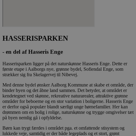
_fbp
2
Brugt af Facebo
Meta
måneder
levere en rækk
Platform Inc.
4 uger
reklameproduk
.stella5.dk
realtidstilbud f
tredjepartsann
YSC
Session
Denne cookie er
Google LLC
af YouTube til 
.youtube.com
visninger af in
HASSERISPARKEN
videoer.
__Secure-
.youtube.com
5
Denne cookie b
- en del af Hasseris Enge
ROLLOUT_TOKEN
måneder
YouTube og Goo
4 uger
håndtere ekspe
A/B-tests og gr
Hasserisparken ligger på det naturskønne Hasseris Enge. Dette er
udrulning af n
første etape i Aalborgs nye, grønne bydel, Sofiendal Enge, som
funktioner ("fe
strækker sig fra Skelagervej til Nibevej.
rollouts"). Cook
at en bruger får
og ensartet opl
Med denne bydel ønsker Aalborg Kommune at skabe et område, der
under en testp
binder byen og det åbne land sammen. Det betyder, at området er
brugerfladen el
kendetegnet ved skønne, rekreative naturarealer, attraktive grønne
funktionerne i
videoafspillere
områder for beboerne og en stor variation i boligerne. Hasseris Enge
pludselig ændr
er derfor også populær blandt særligt unge børnefamilier. Her kan
de befinder sig
drømmen om en bolig i rolige, naturskønne og trygge omgivelser tæt
på byen nemlig gå i opfyldelse.
__Secure-YNID
.youtube.com
5
Denne cookie b
måneder
at tildele den
4 uger
et unikt, anon
Børn kan trygt færdes i området pga. et omfattende stisystem og
bruger-ID (YNID
lukkede veje, samtidig er der både legeplads og et stort, grønt
er at registrer