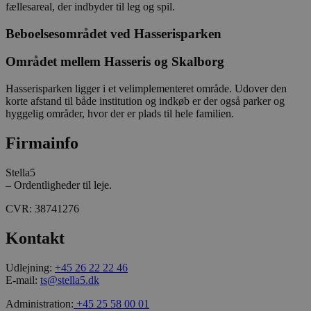
fællesareal, der indbyder til leg og spil.
adfærd og præf
tværs af besøg 
kunne levere m
Beboelsesområdet ved Hasserisparken
indhold, tilpas
annoncering sa
statistik over
Området mellem Hasseris og Skalborg
hjemmesidens 
Præfikset __Sec
at cookiens da
Hasserisparken ligger i et velimplementeret område. Udover den
overføres via e
korte afstand til både institution og indkøb er der også parker og
krypteret HTTP
hyggelig områder, hvor der er plads til hele familien.
forbindelse.
_ga
1 år 1
Dette cookiena
Google LLC
Firmainfo
måned
forbundet med
.stella5.dk
Universal Analy
er en betydeli
Stella5
til Googles me
almindeligt an
– Ordentligheder til leje.
analysetjenest
cookie bruges t
CVR: 38741276
unikke brugere
tildele et tilfæl
genereret num
Kontakt
klientidentifika
inkluderet i hv
sideanmodning
Udlejning:
+45 26 22 22 46
websted og brug
beregne besøg
E-mail:
ts@stella5.dk
session- og k
til
Administration:
+45 25 58 00 01
webstedsanalys