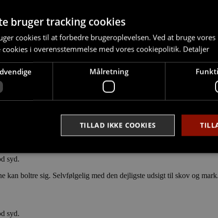
nter fra Svane Køkkenet og en fuld Siemens-hvidevarepakke med bl.a. 
te bruger tracking cookies
ger cookies til at forbedre brugeroplevelsen. Ved at bruge vore
e cookies i overensstemmelse med vores cookiepolitik.
Detaljer
t i entreen og på badeværelset er belagt med klinker.
r vestvendt terrasse eller altan, hvorfra der er udsigt over de åbne natu
ødvendige
Målretning
Funkti
 handicap- og gæsteparkeringspladser på området.
der er mulighed for at vælge den løsning, der passer den enkelte bedst.
TILLAD IKKE COOKIES
TILL
od syd.
Strengt nødvendige
Målretning
Funktionalitet
e kan boltre sig. Selvfølgelig med den dejligste udsigt til skov og mark
ookies tillader kernewebsfunktionalitet såsom bruger login og kontostyring. Hjemmesi
 nødvendige cookies.
od syd.
Provider /
Udløb
Beskrivelse