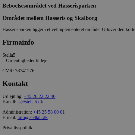
Beboelsesområdet ved Hasserisparken
_ga
Området mellem Hasseris og Skalborg
Hasserisparken ligger i et velimplementeret område. Udover den korte a
Firmainfo
_gcl_au
Stella5
– Ordentligheder til leje.
_ga_L3K0JW3HCQ
CVR: 38741276
_gid
Kontakt
Udlejning:
+45 26 22 22 46
E-mail:
ts@stella5.dk
_gat_UA-158734798-
1
Administration:
+45 25 58 00 01
E-mail:
info@stella5.dk
_ga_J6VR9Y9K2P
Privatlivspolitik