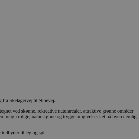
.
at huske
gt, at Cookie-
ukter, såsom
inger af indlejrede
dtere
funktioner ("feature
 fra Skelagervej til Nibevej.
g ensartet oplevelse
rne i
net ved skønne, rekreative naturarealer, attraktive grønne områder
finder sig på siden.
n bolig i rolige, naturskønne og trygge omgivelser tæt på byen nemlig
 unikt,
ere brugerens
 levere målrettet
indbyder til leg og spil.
er hjemmesidens
 overføres via en