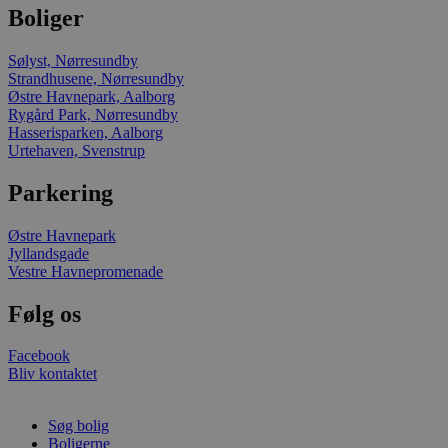
Boliger
VISITOR_INFO1_LIV
Sølyst, Nørresundby
Strandhusene, Nørresundby
Østre Havnepark, Aalborg
Rygård Park, Nørresundby
Hasserisparken, Aalborg
Urtehaven, Svenstrup
Parkering
Østre Havnepark
Jyllandsgade
Vestre Havnepromenade
Følg os
Facebook
Bliv kontaktet
Søg bolig
Boligerne