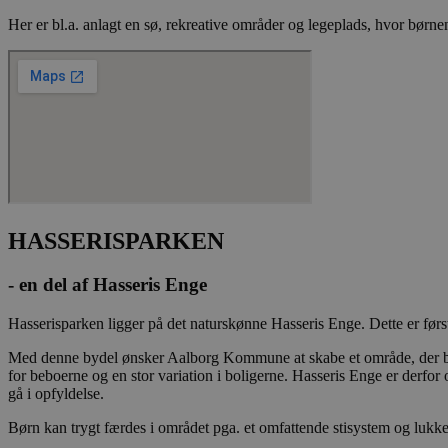
Her er bl.a. anlagt en sø, rekreative områder og legeplads, hvor børnen
CookieScriptConse
Navn
_fbp
HASSERISPARKEN
YSC
- en del af Hasseris Enge
__Secure-
ROLLOUT_TOKEN
Hasserisparken ligger på det naturskønne Hasseris Enge. Dette er førs
Med denne bydel ønsker Aalborg Kommune at skabe et område, der bind
for beboerne og en stor variation i boligerne. Hasseris Enge er derf
__Secure-YNID
gå i opfyldelse.
Børn kan trygt færdes i området pga. et omfattende stisystem og lukkede