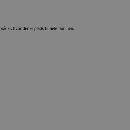
Analytics - som er
 anvendte
ikke brugere ved at
ntifikator. Det er
ges til at beregne
åder, hvor der er plads til hele familien.
nalyserapporter.
, selvom dette kan
oplysninger om,
 reklame, som
nte websted.
te
ics. Dette ser ud til
 information
datere en unik værdi
lytics, hvor
identitetsnummer på
til at være en
 mængden af data,
afikvolumen.
te