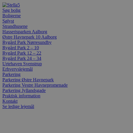
Videre
til
Søg bolig
indhold
Boligerne
Sølyst
Strandhusene
Hasserisparken Aalborg
Østre Havnepark 10 Aalborg
Rygård Park Nørresundby
Rygård Park 2 – 10
Rygård Park 12 – 22
Rygård Park 24 – 34
Urtehaven Svenstrup
Erhvervslejemål
Parkering
Parkering Østre Havnepark
Parkering Vestre Havnepromenade
Parkering Jyllandsgade
Praktisk information
Kontakt
Se ledige lejemål