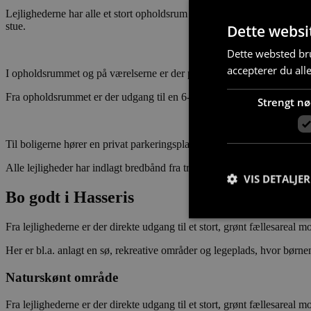
Lejlighederne har alle et stort opholdsrum med et køkken med eleme
stue.
Dette websi
Dette websted bru
accepterer du all
I opholdsrummet og på værelserne er der parketgulve i ask, mens gulve
Fra opholdsrummet er der udgang til en 6-13 kvadratmeter stor syd- elle
Strengt n
Til boligerne hører en privat parkeringsplads. Derudover er der både
Alle lejligheder har indlagt bredbånd fra tre forskellige udbydere, så 
VIS DETALJER
Bo godt i Hasseris
Fra lejlighederne er der direkte udgang til et stort, grønt fællesareal m
Her er bl.a. anlagt en sø, rekreative områder og legeplads, hvor børnen
Strengt nødvendige c
Naturskønt område
korrekt uden strengt
Fra lejlighederne er der direkte udgang til et stort, grønt fællesareal m
Navn