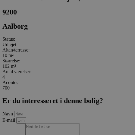
9200
Aalborg
Status:
Udlejet
Altan/terrasse:
10 m²
Størrelse:
102 m²
Antal værelser:
4
Aconto:
700
Er du interesseret i denne bolig?
Navn
E-mail