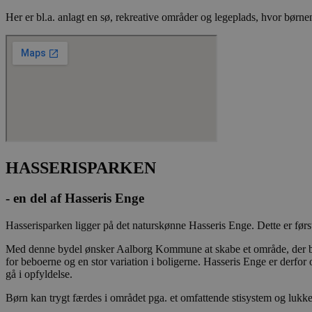
Her er bl.a. anlagt en sø, rekreative områder og legeplads, hvor børnen
CookieScriptConse
Navn
_fbp
HASSERISPARKEN
YSC
- en del af Hasseris Enge
__Secure-
ROLLOUT_TOKEN
Hasserisparken ligger på det naturskønne Hasseris Enge. Dette er førs
Med denne bydel ønsker Aalborg Kommune at skabe et område, der bind
for beboerne og en stor variation i boligerne. Hasseris Enge er derf
__Secure-YNID
gå i opfyldelse.
Børn kan trygt færdes i området pga. et omfattende stisystem og lukkede