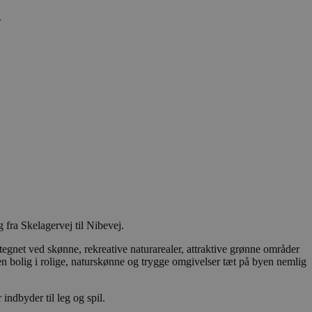
.
at huske
gt, at Cookie-
ukter, såsom
inger af indlejrede
dtere
funktioner ("feature
 fra Skelagervej til Nibevej.
g ensartet oplevelse
rne i
net ved skønne, rekreative naturarealer, attraktive grønne områder
finder sig på siden.
n bolig i rolige, naturskønne og trygge omgivelser tæt på byen nemlig
 unikt,
ere brugerens
 levere målrettet
indbyder til leg og spil.
er hjemmesidens
 overføres via en