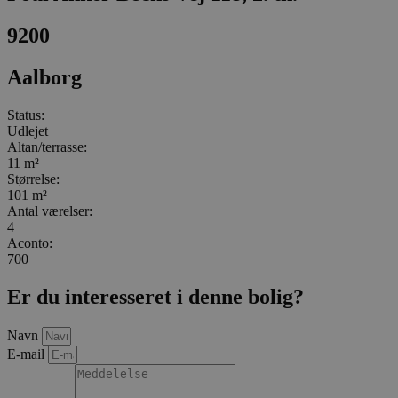
9200
Aalborg
Status:
Udlejet
Altan/terrasse:
11 m²
Størrelse:
101 m²
Antal værelser:
4
Aconto:
700
Er du interesseret i denne bolig?
Navn
E-mail