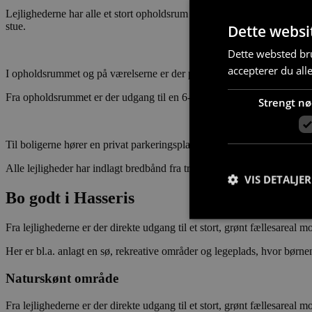
Lejlighederne har alle et stort opholdsrum med et køkken med eleme
stue.
Dette websi
Dette websted bru
accepterer du all
I opholdsrummet og på værelserne er der parketgulve i ask, mens gulve
Fra opholdsrummet er der udgang til en 6-13 kvadratmeter stor syd- elle
Strengt n
Til boligerne hører en privat parkeringsplads. Derudover er der både
Alle lejligheder har indlagt bredbånd fra tre forskellige udbydere, så 
VIS DETALJER
Bo godt i Hasseris
Fra lejlighederne er der direkte udgang til et stort, grønt fællesareal m
Her er bl.a. anlagt en sø, rekreative områder og legeplads, hvor børnen
Strengt nødvendige c
Naturskønt område
korrekt uden strengt
Fra lejlighederne er der direkte udgang til et stort, grønt fællesareal m
Navn