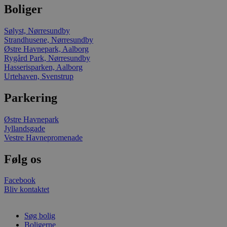
Boliger
VISITOR_INFO1_LIV
Sølyst, Nørresundby
Strandhusene, Nørresundby
Østre Havnepark, Aalborg
Rygård Park, Nørresundby
Hasserisparken, Aalborg
Urtehaven, Svenstrup
Parkering
Østre Havnepark
Jyllandsgade
Vestre Havnepromenade
Følg os
Facebook
Bliv kontaktet
Søg bolig
Boligerne