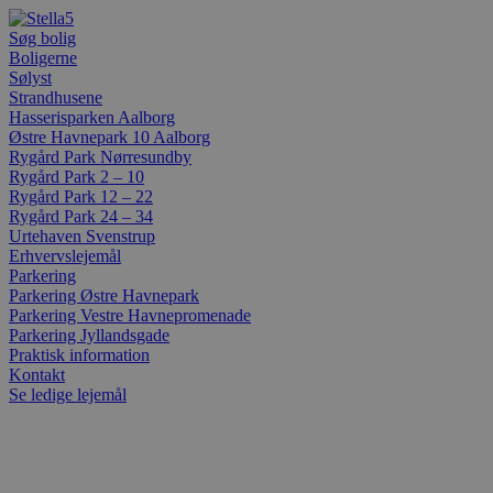
Videre
til
Søg bolig
indhold
Boligerne
Sølyst
Strandhusene
Hasserisparken Aalborg
Østre Havnepark 10 Aalborg
Rygård Park Nørresundby
Rygård Park 2 – 10
Rygård Park 12 – 22
Rygård Park 24 – 34
Urtehaven Svenstrup
Erhvervslejemål
Parkering
Parkering Østre Havnepark
Parkering Vestre Havnepromenade
Parkering Jyllandsgade
Praktisk information
Kontakt
Se ledige lejemål