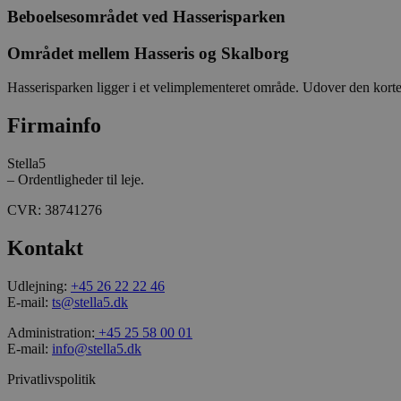
Beboelsesområdet ved Hasserisparken
_ga
Området mellem Hasseris og Skalborg
Hasserisparken ligger i et velimplementeret område. Udover den korte a
Firmainfo
_gcl_au
Stella5
– Ordentligheder til leje.
_ga_L3K0JW3HCQ
CVR: 38741276
_gid
Kontakt
Udlejning:
+45 26 22 22 46
E-mail:
ts@stella5.dk
_gat_UA-158734798-
1
Administration:
+45 25 58 00 01
E-mail:
info@stella5.dk
_ga_J6VR9Y9K2P
Privatlivspolitik