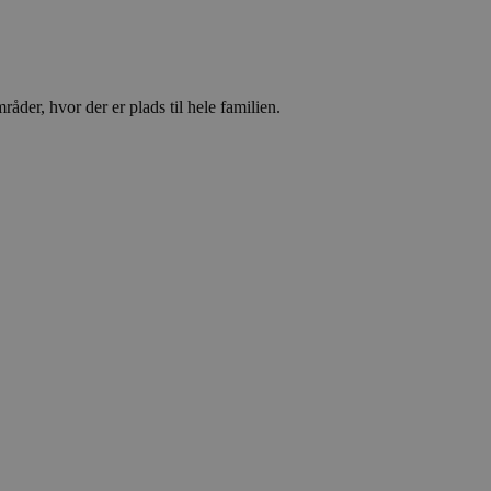
Analytics - som er
 anvendte
ikke brugere ved at
ntifikator. Det er
ges til at beregne
åder, hvor der er plads til hele familien.
nalyserapporter.
, selvom dette kan
oplysninger om,
 reklame, som
nte websted.
te
ics. Dette ser ud til
 information
datere en unik værdi
lytics, hvor
identitetsnummer på
til at være en
 mængden af data,
afikvolumen.
te