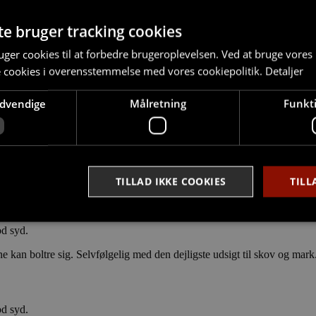
nter fra Svane Køkkenet og en fuld Siemens-hvidevarepakke med bl.a. 
te bruger tracking cookies
ger cookies til at forbedre brugeroplevelsen. Ved at bruge vore
e cookies i overensstemmelse med vores cookiepolitik.
Detaljer
t i entreen og på badeværelset er belagt med klinker.
r vestvendt terrasse eller altan, hvorfra der er udsigt over de åbne natu
ødvendige
Målretning
Funkti
 handicap- og gæsteparkeringspladser på området.
der er mulighed for at vælge den løsning, der passer den enkelte bedst.
TILLAD IKKE COOKIES
TILL
od syd.
Strengt nødvendige
Målretning
Funktionalitet
e kan boltre sig. Selvfølgelig med den dejligste udsigt til skov og mark
ookies tillader kernewebsfunktionalitet såsom bruger login og kontostyring. Hjemmesi
 nødvendige cookies.
od syd.
Provider /
Udløb
Beskrivelse