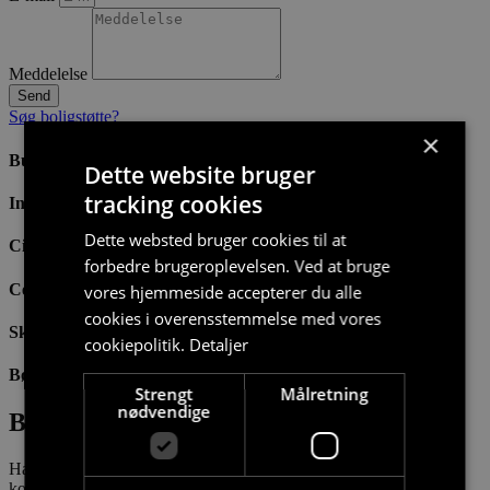
Meddelelse
Send
Søg boligstøtte?
×
Bus 500 m
Dette website bruger
tracking cookies
Indkøb 600 m
Dette websted bruger cookies til at
City syd 4,2 Km
forbedre brugeroplevelsen. Ved at bruge
Centrum 5,3 Km
vores hjemmeside accepterer du alle
cookies i overensstemmelse med vores
Skole 2,5 Km
cookiepolitik.
Detaljer
Børnehave 2,5 Km
Strengt
Målretning
nødvendige
Bo i rolige omgivelser
Hasserisparken ligger i et velimplementeret område. Udover den
korte afstand til både institution og indkøb er der også parker og