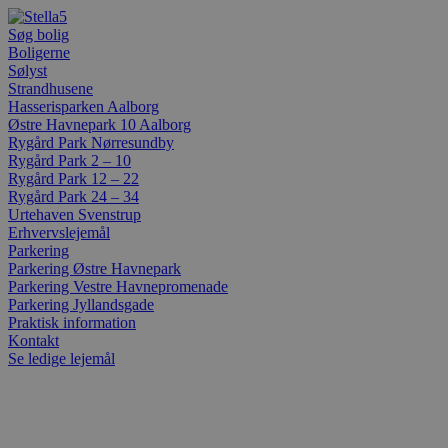
Videre
til
Søg bolig
indhold
Boligerne
Sølyst
Strandhusene
Hasserisparken Aalborg
Østre Havnepark 10 Aalborg
Rygård Park Nørresundby
Rygård Park 2 – 10
Rygård Park 12 – 22
Rygård Park 24 – 34
Urtehaven Svenstrup
Erhvervslejemål
Parkering
Parkering Østre Havnepark
Parkering Vestre Havnepromenade
Parkering Jyllandsgade
Praktisk information
Kontakt
Se ledige lejemål