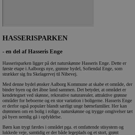
_fbp
2
Brugt af Facebo
Meta
måneder
levere en rækk
Platform Inc.
4 uger
reklameproduk
.stella5.dk
realtidstilbud f
tredjepartsann
YSC
Session
Denne cookie er
Google LLC
af YouTube til 
.youtube.com
visninger af in
HASSERISPARKEN
videoer.
__Secure-
.youtube.com
5
Denne cookie b
- en del af Hasseris Enge
ROLLOUT_TOKEN
måneder
YouTube og Goo
4 uger
håndtere ekspe
A/B-tests og gr
Hasserisparken ligger på det naturskønne Hasseris Enge. Dette er
udrulning af n
første etape i Aalborgs nye, grønne bydel, Sofiendal Enge, som
funktioner ("fe
strækker sig fra Skelagervej til Nibevej.
rollouts"). Cook
at en bruger får
og ensartet opl
Med denne bydel ønsker Aalborg Kommune at skabe et område, der
under en testp
binder byen og det åbne land sammen. Det betyder, at området er
brugerfladen el
kendetegnet ved skønne, rekreative naturarealer, attraktive grønne
funktionerne i
videoafspillere
områder for beboerne og en stor variation i boligerne. Hasseris Enge
pludselig ændr
er derfor også populær blandt særligt unge børnefamilier. Her kan
de befinder sig
drømmen om en bolig i rolige, naturskønne og trygge omgivelser tæt
på byen nemlig gå i opfyldelse.
__Secure-YNID
.youtube.com
5
Denne cookie b
måneder
at tildele den
4 uger
et unikt, anon
Børn kan trygt færdes i området pga. et omfattende stisystem og
bruger-ID (YNID
lukkede veje, samtidig er der både legeplads og et stort, grønt
er at registrer