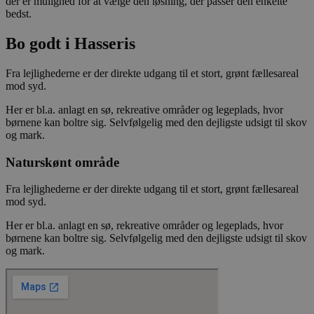
Provider /
der er mulighed for at vælge den løsning, der passer den enkelte
Navn
Udløb
Beskrivelse
Domæne
bedst.
CookieScriptConsent
4 uger
Denne cookie
CookieScript
Bo godt i Hasseris
2
bruges af
stella5.dk
dage
Cookie-
Script.com-
tjenesten til
Fra lejlighederne er der direkte udgang til et stort, grønt fællesareal
at huske
mod syd.
præferencer
om samtykke
Her er bl.a. anlagt en sø, rekreative områder og legeplads, hvor
til
besøgende.
børnene kan boltre sig. Selvfølgelig med den dejligste udsigt til skov
Det er
og mark.
nødvendigt,
at Cookie-
Script.com
Naturskønt område
cookiebanner
fungerer
Fra lejlighederne er der direkte udgang til et stort, grønt fællesareal
korrekt.
mod syd.
Her er bl.a. anlagt en sø, rekreative områder og legeplads, hvor
børnene kan boltre sig. Selvfølgelig med den dejligste udsigt til skov
og mark.
Provider /
Navn
Udløb
Beskrivelse
Domæne