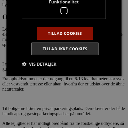
Funktionalitet
hyggelig områder, hvor der er plads til hele familien.
Om Hasserisparken
Lejlighederne har alle et stort opholdsrum med et køkken med
TILLAD COOKIES
elementer fra Svane Køkkenet og en fuld Siemens-hvidevarepakke
med bl.a. opvaskemaskine, vaskemaskine og tørretumbler samt
spiseplads og stue.
TILLAD IKKE COOKIES
VIS DETALJER
I opholdsrummet og på værelserne er der parketgulve i ask, mens
gulvet i entreen og på badeværelset er belagt med klinker.
Fra opholdsrummet er der udgang til en 6-13 kvadratmeter stor syd-
eller vestvendt terrasse eller altan, hvorfra der er udsigt over de åbne
Strengt nødvendige
Målretning
naturarealer.
Funktionalitet
Strengt nødvendige cookies tillader
Til boligerne hører en privat parkeringsplads. Derudover er der både
kernewebsfunktionalitet såsom bruger login og
handicap- og gæsteparkeringspladser på området.
kontostyring. Hjemmesiden kan ikke bruges korrekt
uden strengt nødvendige cookies.
Alle lejligheder har indlagt bredbånd fra tre forskellige udbydere, så