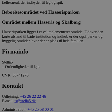
fællesareal, der indbyder til leg og spil.
adfærd og præf
tværs af besøg 
kunne levere m
Beboelsesområdet ved Hasserisparken
indhold, tilpas
annoncering sa
statistik over
Området mellem Hasseris og Skalborg
hjemmesidens 
Præfikset __Sec
at cookiens da
Hasserisparken ligger i et velimplementeret område. Udover den
overføres via e
korte afstand til både institution og indkøb er der også parker og
krypteret HTTP
hyggelig områder, hvor der er plads til hele familien.
forbindelse.
_ga
1 år 1
Dette cookiena
Google LLC
Firmainfo
måned
forbundet med
.stella5.dk
Universal Analy
er en betydeli
Stella5
til Googles me
almindeligt an
– Ordentligheder til leje.
analysetjenest
cookie bruges t
CVR: 38741276
unikke brugere
tildele et tilfæl
genereret num
Kontakt
klientidentifika
inkluderet i hv
sideanmodning
Udlejning:
+45 26 22 22 46
websted og brug
beregne besøg
E-mail:
ts@stella5.dk
session- og k
til
Administration:
+45 25 58 00 01
webstedsanalys