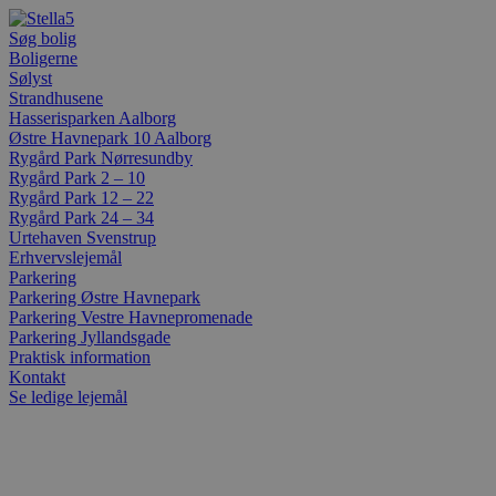
Videre
til
Søg bolig
indhold
Boligerne
Sølyst
Strandhusene
Hasserisparken Aalborg
Østre Havnepark 10 Aalborg
Rygård Park Nørresundby
Rygård Park 2 – 10
Rygård Park 12 – 22
Rygård Park 24 – 34
Urtehaven Svenstrup
Erhvervslejemål
Parkering
Parkering Østre Havnepark
Parkering Vestre Havnepromenade
Parkering Jyllandsgade
Praktisk information
Kontakt
Se ledige lejemål