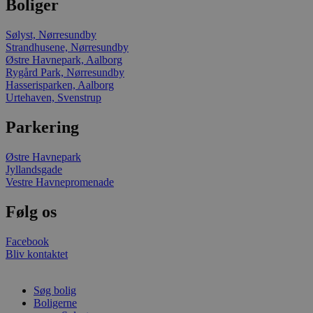
Boliger
VISITOR_INFO1_LIV
Sølyst, Nørresundby
Strandhusene, Nørresundby
Østre Havnepark, Aalborg
Rygård Park, Nørresundby
Hasserisparken, Aalborg
Urtehaven, Svenstrup
Parkering
Østre Havnepark
Jyllandsgade
Vestre Havnepromenade
Følg os
Facebook
Bliv kontaktet
Søg bolig
Boligerne