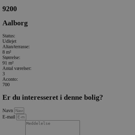
9200
Aalborg
Status:
Udlejet
Altan/terrasse:
8 m²
Størrelse:
91 m²
Antal værelser:
3
Aconto:
700
Er du interesseret i denne bolig?
Navn
E-mail