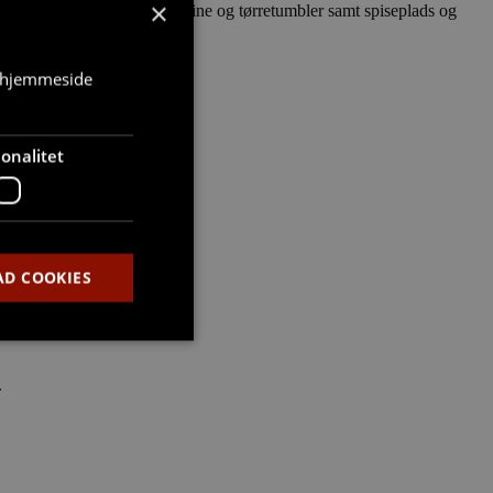
×
opvaskemaskine, vaskemaskine og tørretumbler samt spiseplads og
s hjemmeside
rarealer.
onalitet
AD COOKIES
.
den kan ikke bruges