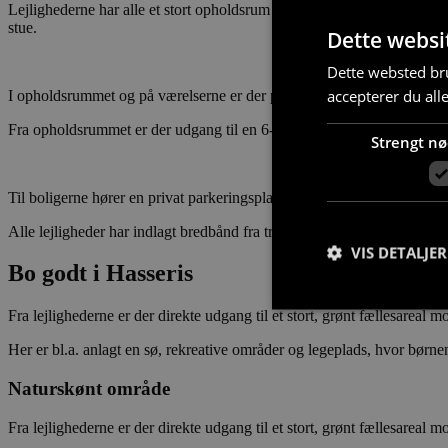
Lejlighederne har alle et stort opholdsrum med et køkken med eleme
stue.
Dette websi
Dette websted bru
accepterer du all
I opholdsrummet og på værelserne er der parketgulve i ask, mens gulve
Fra opholdsrummet er der udgang til en 6-13 kvadratmeter stor syd- elle
Strengt n
Til boligerne hører en privat parkeringsplads. Derudover er der både
Alle lejligheder har indlagt bredbånd fra tre forskellige udbydere, så 
VIS DETALJER
Bo godt i Hasseris
Fra lejlighederne er der direkte udgang til et stort, grønt fællesareal m
Her er bl.a. anlagt en sø, rekreative områder og legeplads, hvor børnen
Naturskønt område
Strengt nødvendige c
korrekt uden strengt
Fra lejlighederne er der direkte udgang til et stort, grønt fællesareal m
Navn