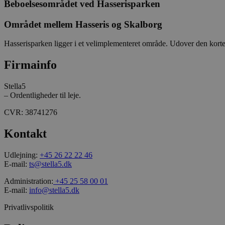
Beboelsesområdet ved Hasserisparken
_ga
Området mellem Hasseris og Skalborg
Hasserisparken ligger i et velimplementeret område. Udover den korte a
Firmainfo
_gcl_au
Stella5
– Ordentligheder til leje.
_ga_L3K0JW3HCQ
CVR: 38741276
_gid
Kontakt
Udlejning:
+45 26 22 22 46
E-mail:
ts@stella5.dk
_gat_UA-158734798-
1
Administration:
+45 25 58 00 01
E-mail:
info@stella5.dk
Privatlivspolitik
_ga_J6VR9Y9K2P