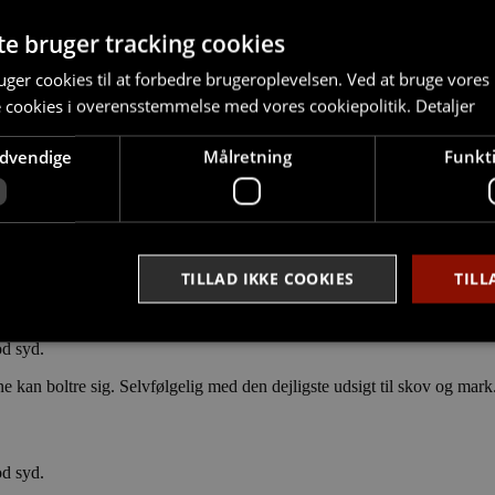
nter fra Svane Køkkenet og en fuld Siemens-hvidevarepakke med bl.a. 
te bruger tracking cookies
ger cookies til at forbedre brugeroplevelsen. Ved at bruge vore
e cookies i overensstemmelse med vores cookiepolitik.
Detaljer
t i entreen og på badeværelset er belagt med klinker.
r vestvendt terrasse eller altan, hvorfra der er udsigt over de åbne natu
ødvendige
Målretning
Funkti
 handicap- og gæsteparkeringspladser på området.
der er mulighed for at vælge den løsning, der passer den enkelte bedst.
TILLAD IKKE COOKIES
TILL
od syd.
e kan boltre sig. Selvfølgelig med den dejligste udsigt til skov og mark
Strengt nødvendige
Målretning
Funktionalitet
ookies tillader kernewebsfunktionalitet såsom bruger login og kontostyring. Hjemmesi
 nødvendige cookies.
od syd.
Provider /
Udløb
Beskrivelse