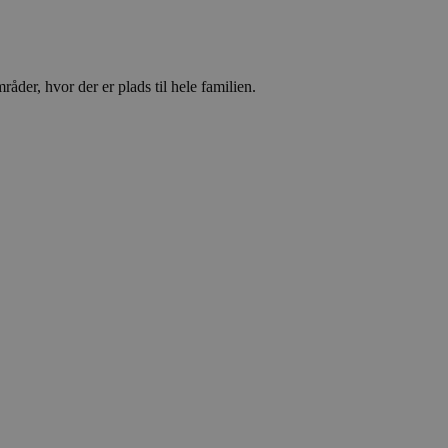
Analytics - som er
 anvendte
ikke brugere ved at
ntifikator. Det er
åder, hvor der er plads til hele familien.
ges til at beregne
nalyserapporter.
, selvom dette kan
oplysninger om,
 reklame, som
nte websted.
te
ics. Dette ser ud til
 information
datere en unik værdi
lytics, hvor
identitetsnummer på
til at være en
 mængden af data,
afikvolumen.
te