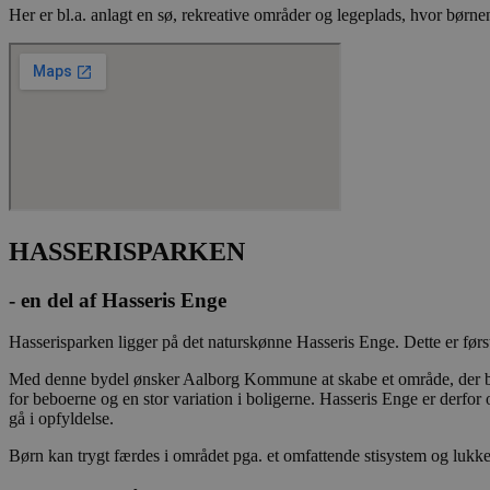
Her er bl.a. anlagt en sø, rekreative områder og legeplads, hvor børnen
CookieScriptConse
Navn
_fbp
HASSERISPARKEN
YSC
- en del af Hasseris Enge
__Secure-
ROLLOUT_TOKEN
Hasserisparken ligger på det naturskønne Hasseris Enge. Dette er førs
Med denne bydel ønsker Aalborg Kommune at skabe et område, der bind
for beboerne og en stor variation i boligerne. Hasseris Enge er derf
gå i opfyldelse.
__Secure-YNID
Børn kan trygt færdes i området pga. et omfattende stisystem og lukkede