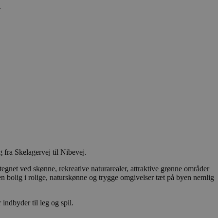
.
at huske
gt, at Cookie-
ukter, såsom
inger af indlejrede
dtere
funktioner ("feature
 fra Skelagervej til Nibevej.
g ensartet oplevelse
rne i
net ved skønne, rekreative naturarealer, attraktive grønne områder
finder sig på siden.
n bolig i rolige, naturskønne og trygge omgivelser tæt på byen nemlig
 unikt,
ere brugerens
 levere målrettet
indbyder til leg og spil.
er hjemmesidens
 overføres via en