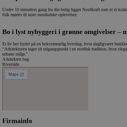
Under 10 minutters gang fra din bolig ligger Nordkraft som er et kul
folk mødes til store musikalske oplevelser.
Navn
Bo i lyst nybyggeri i grønne omgivelser – m
_fbp
Et liv her byder på en bekvemmelig hverdag, hvor dagligvarer butikker l
“Arkitekturen tager sit udgangspunkt i en nordisk tradition, hvor elega
YSC
urbane miljø.”
Arkitekten bag
__Secure-
Riverside
ROLLOUT_TOKEN
__Secure-YNID
_ga
Firmainfo