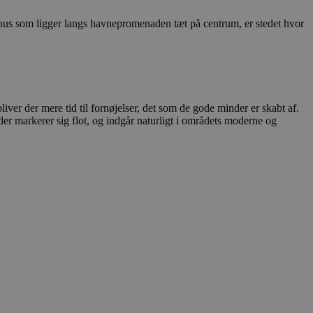
shus som ligger langs havnepromenaden tæt på centrum, er stedet hvor
ukter, såsom
iver der mere tid til fornøjelser, det som de gode minder er skabt af.
 der markerer sig flot, og indgår naturligt i områdets moderne og
inger af indlejrede
dtere
funktioner ("feature
g ensartet oplevelse
rne i
finder sig på siden.
 unikt,
ere brugerens
 levere målrettet
er hjemmesidens
 overføres via en
Analytics - som er
 anvendte
ikke brugere ved at