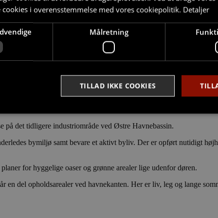
e cookies i overensstemmelse med vores cookiepolitik.
Detaljer
ødvendige
Målretning
Funkti
TILLAD IKKE COOKIES
TILL
se på det tidligere industriområde ved Østre Havnebassin.
Strengt nødvendige
Målretning
Funktionalitet
erledes bymiljø samt bevare et aktivt byliv. Der er opført nutidigt højh
ookies tillader kernewebsfunktionalitet såsom bruger login og kontostyring. Hjemmesi
 nødvendige cookies.
planer for hyggelige oaser og grønne arealer lige udenfor døren.
Provider /
Udløb
Beskrivelse
Domæne
r en del opholdsarealer ved havnekanten. Her er liv, leg og lange somm
nt
4 uger
Denne cookie bruges af Cookie-Script.com-tjenesten til 
CookieScript
2
præferencer om samtykke til besøgende. Det er nødvendi
stella5.dk
dage
Script.com cookiebanner fungerer korrekt.