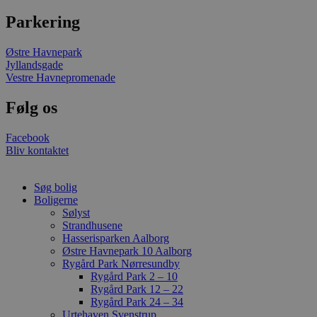
Parkering
Østre Havnepark
Jyllandsgade
Vestre Havnepromenade
Følg os
Facebook
Bliv kontaktet
Søg bolig
Boligerne
Sølyst
Strandhusene
Hasserisparken Aalborg
Østre Havnepark 10 Aalborg
Rygård Park Nørresundby
Rygård Park 2 – 10
Rygård Park 12 – 22
Rygård Park 24 – 34
Urtehaven Svenstrup