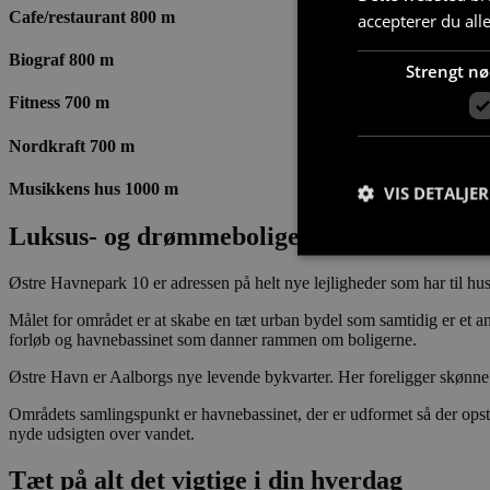
Cafe/restaurant 800 m
accepterer du all
Biograf 800 m
Strengt n
Fitness 700 m
Nordkraft 700 m
Musikkens hus 1000 m
VIS DETALJER
Luksus- og drømmeboliger i høj kvalitet
Østre Havnepark 10 er adressen på helt nye lejligheder som har til hu
Målet for området er at skabe en tæt urban bydel som samtidig er et and
forløb og havnebassinet som danner rammen om boligerne.
Strengt nødvendige c
korrekt uden strengt
Østre Havn er Aalborgs nye levende bykvarter. Her foreligger skønne 
Navn
Områdets samlingspunkt er havnebassinet, der er udformet så der opstå
nyde udsigten over vandet.
CookieScriptConse
Tæt på alt det vigtige i din hverdag