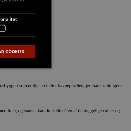
onalitet
AD COOKIES
usbyggeri som er tilpasset efter havneprofilen, jernbanens tidligere
den kan ikke bruges
eraftner, og snarest kan du sidde på en af de hyggelige cafeer og
at huske
gt, at Cookie-