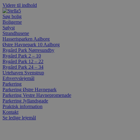
Videre til indhold
Søg bolig
Boligerne
Sølyst
Strandhusene
Hasserisparken Aalborg
Østre Havnepark 10 Aalborg
Rygård Park Nørresundby
Rygård Park 2 – 10
Rygård Park 12 – 22
Rygård Park 24 – 34
Urtehaven Svenstrup
Erhvervslejemål
Parkering
Parkering Østre Havnepark
Parkering Vestre Havnepromenade
Parkering Jyllandsgade
Praktisk information
Kontakt
Se ledige lejemål