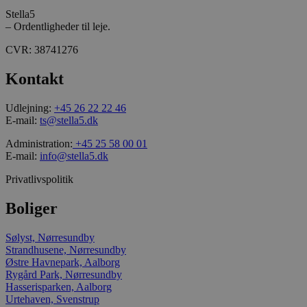
Stella5
– Ordentligheder til leje.
CVR: 38741276
_gcl_au
Kontakt
_ga_L3K0JW3HCQ
Udlejning:
+45 26 22 22 46
E-mail:
ts@stella5.dk
_gid
Administration:
+45 25 58 00 01
E-mail:
info@stella5.dk
_gat_UA-158734798-
Privatlivspolitik
1
Boliger
_ga_J6VR9Y9K2P
Sølyst, Nørresundby
Strandhusene, Nørresundby
Østre Havnepark, Aalborg
VISITOR_INFO1_LIV
Rygård Park, Nørresundby
Hasserisparken, Aalborg
Urtehaven, Svenstrup