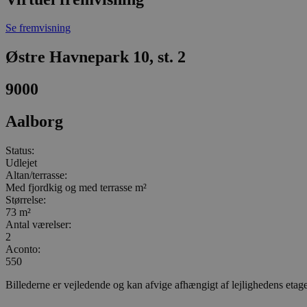
Se fremvisning
Østre Havnepark 10, st. 2
9000
Aalborg
Status:
Udlejet
Altan/terrasse:
Med fjordkig og med terrasse m²
Størrelse:
73 m²
Antal værelser:
2
Aconto:
550
Billederne er vejledende og kan afvige afhængigt af lejlighedens etag