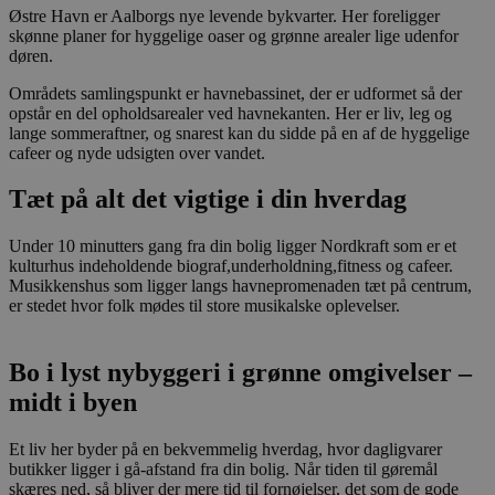
besøgende.
Østre Havn er Aalborgs nye levende bykvarter. Her foreligger
Det er
skønne planer for hyggelige oaser og grønne arealer lige udenfor
nødvendigt,
at Cookie-
døren.
Script.com
cookiebanner
Områdets samlingspunkt er havnebassinet, der er udformet så der
fungerer
opstår en del opholdsarealer ved havnekanten. Her er liv, leg og
korrekt.
lange sommeraftner, og snarest kan du sidde på en af de hyggelige
cafeer og nyde udsigten over vandet.
Tæt på alt det vigtige i din hverdag
Under 10 minutters gang fra din bolig ligger Nordkraft som er et
kulturhus indeholdende biograf,underholdning,fitness og cafeer.
Provider /
Navn
Udløb
Beskrivelse
Musikkenshus som ligger langs havnepromenaden tæt på centrum,
Domæne
er stedet hvor folk mødes til store musikalske oplevelser.
_fbp
2
Brugt af Facebo
Meta
måneder
levere en rækk
Platform Inc.
4 uger
reklameproduk
.stella5.dk
realtidstilbud f
Bo i lyst nybyggeri i grønne omgivelser –
tredjepartsann
midt i byen
YSC
Session
Denne cookie er
Google LLC
af YouTube til 
.youtube.com
visninger af in
Et liv her byder på en bekvemmelig hverdag, hvor dagligvarer
videoer.
butikker ligger i gå-afstand fra din bolig. Når tiden til gøremål
skæres ned, så bliver der mere tid til fornøjelser, det som de gode
__Secure-
.youtube.com
5
Denne cookie b