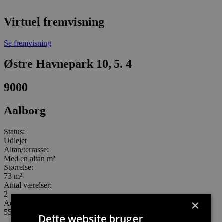
Virtuel fremvisning
Se fremvisning
Østre Havnepark 10, 5. 4
9000
Aalborg
Status:
Udlejet
Altan/terrasse:
Med en altan m²
Størrelse:
73 m²
Antal værelser:
2
×
Aconto:
550
Dette website bruger