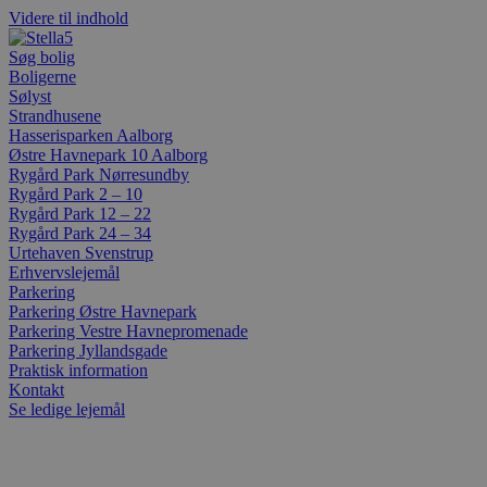
Videre til indhold
Søg bolig
Boligerne
Sølyst
Strandhusene
Hasserisparken Aalborg
Østre Havnepark 10 Aalborg
Rygård Park Nørresundby
Rygård Park 2 – 10
Rygård Park 12 – 22
Rygård Park 24 – 34
Urtehaven Svenstrup
Erhvervslejemål
Parkering
Parkering Østre Havnepark
Parkering Vestre Havnepromenade
Parkering Jyllandsgade
Praktisk information
Kontakt
Se ledige lejemål