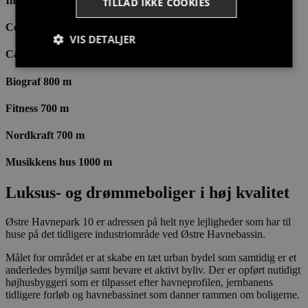
Indkøb 200 m
TILLAD IKKE COOKIES
Centrum 1000 m
VIS DETALJER
Cafe/restaurant 800 m
Biograf 800 m
Strengt nødvendige
Målretning
Fitness 700 m
Funktionalitet
Nordkraft 700 m
Strengt nødvendige cookies tillader
kernewebsfunktionalitet såsom bruger login og
Musikkens hus 1000 m
kontostyring. Hjemmesiden kan ikke bruges korrekt
uden strengt nødvendige cookies.
Luksus- og drømmeboliger i høj kvalitet
Provider /
Navn
Udløb
Beskrivelse
Domæne
Østre Havnepark 10 er adressen på helt nye lejligheder som har til
CookieScriptConsent
4 uger
Denne cookie
CookieScript
huse på det tidligere industriområde ved Østre Havnebassin.
2
bruges af
stella5.dk
dage
Cookie-
Script.com-
Målet for området er at skabe en tæt urban bydel som samtidig er et
tjenesten til
anderledes bymiljø samt bevare et aktivt byliv. Der er opført nutidigt
at huske
højhusbyggeri som er tilpasset efter havneprofilen, jernbanens
præferencer
om samtykke
tidligere forløb og havnebassinet som danner rammen om boligerne.
til