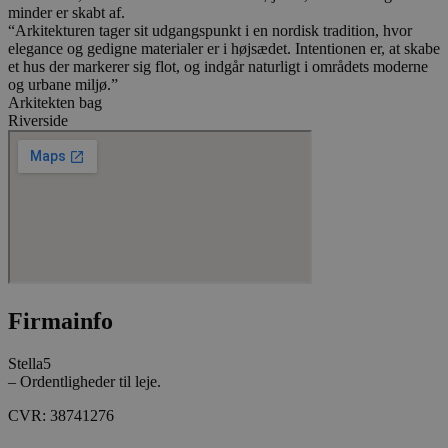
ROLLOUT_TOKEN
måneder
YouTube og Goo
minder er skabt af.
4 uger
håndtere ekspe
“Arkitekturen tager sit udgangspunkt i en nordisk tradition, hvor
A/B-tests og gr
elegance og gedigne materialer er i højsædet. Intentionen er, at skabe
udrulning af n
funktioner ("fe
et hus der markerer sig flot, og indgår naturligt i områdets moderne
rollouts"). Cook
og urbane miljø.”
at en bruger får
Arkitekten bag
og ensartet opl
Riverside
under en testp
brugerfladen el
funktionerne i
videoafspillere
pludselig ændr
de befinder sig
__Secure-YNID
.youtube.com
5
Denne cookie b
måneder
at tildele den
4 uger
et unikt, anon
bruger-ID (YNID
er at registrer
adfærd og præf
tværs af besøg 
Firmainfo
kunne levere m
indhold, tilpas
annoncering sa
statistik over
Stella5
hjemmesidens 
– Ordentligheder til leje.
Præfikset __Sec
at cookiens da
CVR: 38741276
overføres via e
krypteret HTTP
forbindelse.