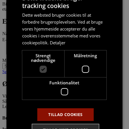
Billederne er vejledende og kan afvige afhængigt af lejlighedens
tracking cookies
etageplacering.
Dette websted bruger cookies til at
Er du interesseret i denne bolig?
forbedre brugeroplevelsen. Ved at bruge
vores hjemmeside accepterer du alle
Navn
cookies i overensstemmelse med vores
E-mail
cookiepolitik.
Detaljer
Strengt
Målretning
nødvendige
Meddelelse
Send
Søg boligstøtte?
Funktionalitet
Østre Havnepark 10
Vil du bo tæt ved fjorden men stadig tæt på byen?
Så skal du opleve Riversides attraktive lejeboliger i Aalborg
Lejlighederne er indrettet med fokus på funktionalitet og æstetik
TILLAD COOKIES
Bus 200 m