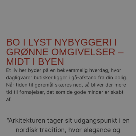
at huske
præferencer
om samtykke
til
besøgende.
Det er
nødvendigt,
at Cookie-
Script.com
BO I LYST NYBYGGERI I
cookiebanner
fungerer
korrekt.
GRØNNE OMGIVELSER –
MIDT I BYEN
Et liv her byder på en bekvemmelig hverdag, hvor
dagligvarer butikker ligger i gå-afstand fra din bolig.
Når tiden til gøremål skæres ned, så bliver der mere
tid til fornøjelser, det som de gode minder er skabt
Provider /
Navn
Udløb
Beskrivelse
Domæne
af.
_fbp
2
Brugt af Facebo
Meta
måneder
levere en rækk
Platform Inc.
4 uger
reklameproduk
.stella5.dk
realtidstilbud f
“Arkitekturen tager sit udgangspunkt i en
tredjepartsann
nordisk tradition, hvor elegance og
YSC
Session
Denne cookie er
Google LLC
af YouTube til 
.youtube.com