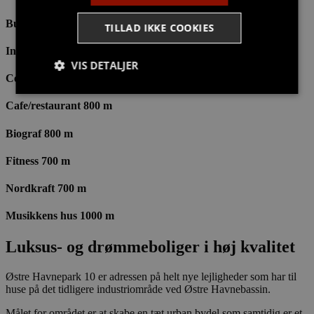
Bus 200 m
TILLAD IKKE COOKIES
Indkøb 200 m
VIS DETALJER
Centrum 1000 m
Cafe/restaurant 800 m
Strengt nødvendige
Målretning
Biograf 800 m
Funktionalitet
Fitness 700 m
Strengt nødvendige cookies tillader
kernewebsfunktionalitet såsom bruger login og
Nordkraft 700 m
kontostyring. Hjemmesiden kan ikke bruges korrekt
uden strengt nødvendige cookies.
Musikkens hus 1000 m
Provider /
Navn
Udløb
Beskrivelse
Domæne
Luksus- og drømmeboliger i høj kvalitet
CookieScriptConsent
4 uger
Denne cookie
CookieScript
2
bruges af
stella5.dk
dage
Cookie-
Østre Havnepark 10 er adressen på helt nye lejligheder som har til
Script.com-
huse på det tidligere industriområde ved Østre Havnebassin.
tjenesten til
at huske
Målet for området er at skabe en tæt urban bydel som samtidig er et
præferencer