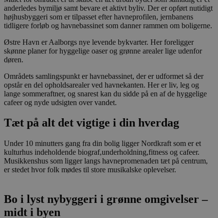
om samtykke
anderledes bymiljø samt bevare et aktivt byliv. Der er opført nutidigt
til
højhusbyggeri som er tilpasset efter havneprofilen, jernbanens
besøgende.
tidligere forløb og havnebassinet som danner rammen om boligerne.
Det er
nødvendigt,
at Cookie-
Østre Havn er Aalborgs nye levende bykvarter. Her foreligger
Script.com
skønne planer for hyggelige oaser og grønne arealer lige udenfor
cookiebanner
døren.
fungerer
korrekt.
Områdets samlingspunkt er havnebassinet, der er udformet så der
opstår en del opholdsarealer ved havnekanten. Her er liv, leg og
lange sommeraftner, og snarest kan du sidde på en af de hyggelige
cafeer og nyde udsigten over vandet.
Tæt på alt det vigtige i din hverdag
Provider /
Navn
Udløb
Beskrivelse
Under 10 minutters gang fra din bolig ligger Nordkraft som er et
Domæne
kulturhus indeholdende biograf,underholdning,fitness og cafeer.
_fbp
2
Brugt af Facebo
Meta
Musikkenshus som ligger langs havnepromenaden tæt på centrum,
måneder
levere en rækk
Platform Inc.
er stedet hvor folk mødes til store musikalske oplevelser.
4 uger
reklameproduk
.stella5.dk
realtidstilbud f
tredjepartsann
Bo i lyst nybyggeri i grønne omgivelser –
YSC
Session
Denne cookie er
Google LLC
af YouTube til 
.youtube.com
midt i byen
visninger af in