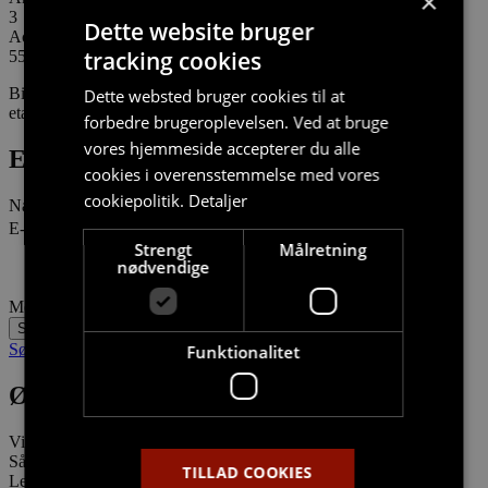
×
3
Dette website bruger
Aconto:
tracking cookies
550
Billederne er vejledende og kan afvige afhængigt af lejlighedens
Dette websted bruger cookies til at
etageplacering.
forbedre brugeroplevelsen. Ved at bruge
vores hjemmeside accepterer du alle
Er du interesseret i denne bolig?
cookies i overensstemmelse med vores
cookiepolitik.
Detaljer
Navn
E-mail
Strengt
Målretning
nødvendige
Meddelelse
Send
Søg boligstøtte?
Funktionalitet
Østre Havnepark 10
Vil du bo tæt ved fjorden men stadig tæt på byen?
Så skal du opleve Riversides attraktive lejeboliger i Aalborg
TILLAD COOKIES
Lejlighederne er indrettet med fokus på funktionalitet og æstetik