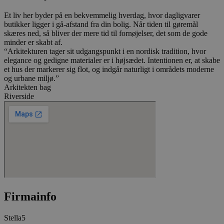
videoer.
Et liv her byder på en bekvemmelig hverdag, hvor dagligvarer
__Secure-
.youtube.com
5
Denne cookie b
ROLLOUT_TOKEN
måneder
YouTube og Goo
butikker ligger i gå-afstand fra din bolig. Når tiden til gøremål
4 uger
håndtere ekspe
skæres ned, så bliver der mere tid til fornøjelser, det som de gode
A/B-tests og gr
minder er skabt af.
udrulning af n
funktioner ("fe
“Arkitekturen tager sit udgangspunkt i en nordisk tradition, hvor
rollouts"). Cook
elegance og gedigne materialer er i højsædet. Intentionen er, at skabe
at en bruger får
et hus der markerer sig flot, og indgår naturligt i områdets moderne
og ensartet opl
og urbane miljø.”
under en testp
brugerfladen el
Arkitekten bag
funktionerne i
Riverside
videoafspillere
pludselig ændr
de befinder sig
__Secure-YNID
.youtube.com
5
Denne cookie b
måneder
at tildele den
4 uger
et unikt, anon
bruger-ID (YNID
er at registrer
adfærd og præf
tværs af besøg 
kunne levere m
indhold, tilpas
annoncering sa
Firmainfo
statistik over
hjemmesidens 
Præfikset __Sec
Stella5
at cookiens da