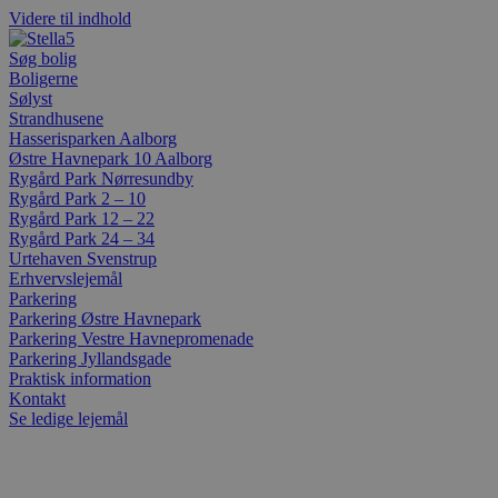
Videre til indhold
Søg bolig
Boligerne
Sølyst
Strandhusene
Hasserisparken Aalborg
Østre Havnepark 10 Aalborg
Rygård Park Nørresundby
Rygård Park 2 – 10
Rygård Park 12 – 22
Rygård Park 24 – 34
Urtehaven Svenstrup
Erhvervslejemål
Parkering
Parkering Østre Havnepark
Parkering Vestre Havnepromenade
Parkering Jyllandsgade
Praktisk information
Kontakt
Se ledige lejemål