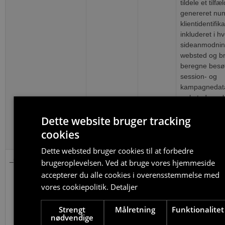
tildele et tilfæl
genereret nu
klientidentifik
inkluderet i h
sideanmodnin
websted og bru
beregne besø
session- og
kampagnedata 
webstedsanaly
Som standard 
Dette website bruger tracking
indstillet til a
2 år, selvom 
cookies
tilpasses af w
Dette websted bruger cookies til at forbedre
_gcl_au
Google LLC
2
Denne cookie e
brugeroplevelsen. Ved at bruge vores hjemmeside
.stella5.dk
måneder
af Doubleclic
accepterer du alle cookies i overensstemmelse med
4 uger
oplysninger o
vores cookiepolitik.
Detaljer
slutbrugeren 
hjemmesiden 
Strengt
Målretning
Funktionalitet
reklame, som 
nødvendige
måtte have se