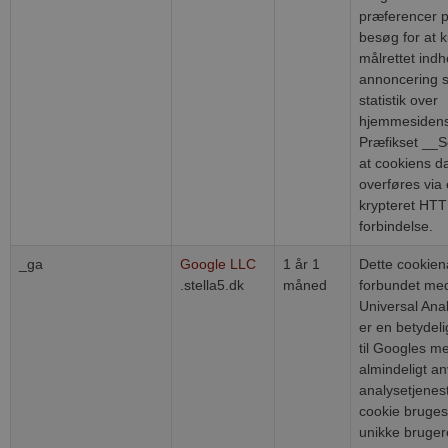
præferencer p
besøg for at 
målrettet indh
annoncering 
statistik over
hjemmesidens
Præfikset __Se
at cookiens d
overføres via 
krypteret HT
forbindelse.
_ga
Google LLC
1 år 1
Dette cookien
.stella5.dk
måned
forbundet me
Universal Anal
er en betydel
til Googles m
almindeligt a
analysetjenes
cookie bruges 
unikke bruger