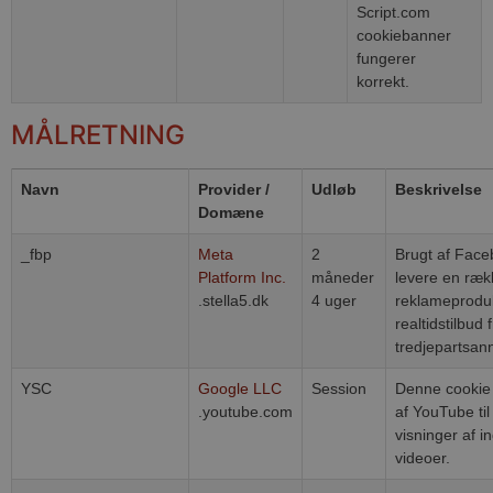
Script.com
cookiebanner
fungerer
korrekt.
MÅLRETNING
Navn
Provider /
Udløb
Beskrivelse
Domæne
_fbp
Meta
2
Brugt af Faceb
Platform Inc.
måneder
levere en ræk
.stella5.dk
4 uger
reklameprodu
realtidstilbud 
tredjepartsan
YSC
Google LLC
Session
Denne cookie e
.youtube.com
af YouTube til
visninger af i
videoer.