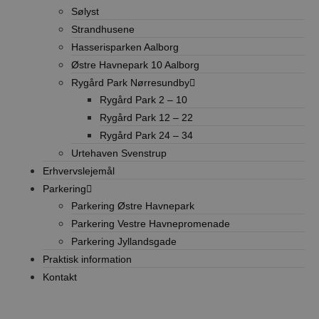
websted, det 
Sølyst
ser ud til at v
variation af _
Strandhusene
der bruges til
mængden af da
Hasserisparken Aalborg
registreret af
websteder me
Østre Havnepark 10 Aalborg
trafikvolumen
Rygård Park Nørresundby
_ga_J6VR9Y9K2P
.stella5.dk
1 år 1
Denne cookie 
Rygård Park 2 – 10
måned
Google Analytic
fortsætte
Rygård Park 12 – 22
sessionstilsta
Rygård Park 24 – 34
VISITOR_INFO1_LIVE
5
Denne cookie e
Google LLC
Urtehaven Svenstrup
måneder
af Youtube til 
.youtube.com
4 uger
på brugerpræf
Erhvervslejemål
Youtube-video
integreret i si
Parkering
også bestemm
webstedets b
Parkering Østre Havnepark
bruger den ny
Parkering Vestre Havnepromenade
version af Yo
grænsefladen.
Parkering Jyllandsgade
Praktisk information
Kontakt