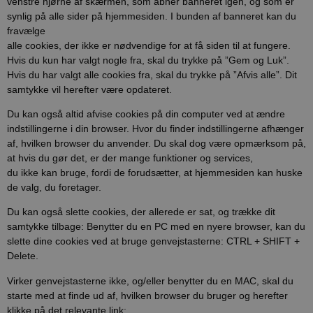
venstre hjørne af skærmen, som åbner banneret igen, og som er
synlig på alle sider på hjemmesiden. I bunden af banneret kan du
fravælge
alle cookies, der ikke er nødvendige for at få siden til at fungere.
Hvis du kun har valgt nogle fra, skal du trykke på ”Gem og Luk”.
Hvis du har valgt alle cookies fra, skal du trykke på ”Afvis alle”. Dit
samtykke vil herefter være opdateret.
Du kan også altid afvise cookies på din computer ved at ændre
indstillingerne i din browser. Hvor du finder indstillingerne afhænger
af, hvilken browser du anvender. Du skal dog være opmærksom på,
at hvis du gør det, er der mange funktioner og services,
du ikke kan bruge, fordi de forudsætter, at hjemmesiden kan huske
de valg, du foretager.
Du kan også slette cookies, der allerede er sat, og trække dit
samtykke tilbage: Benytter du en PC med en nyere browser, kan du
slette dine cookies ved at bruge genvejstasterne: CTRL + SHIFT +
Delete.
Virker genvejstasterne ikke, og/eller benytter du en MAC, skal du
starte med at finde ud af, hvilken browser du bruger og herefter
klikke på det relevante link: