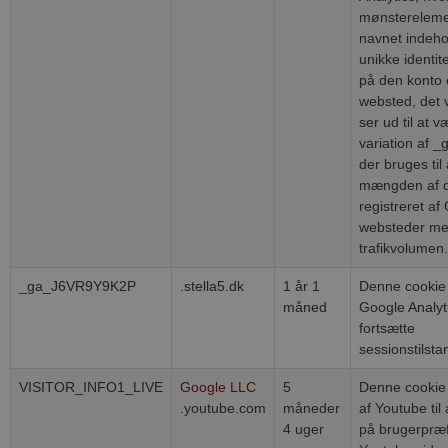
dage
Cookie-
mønstereleme
Script.com-
navnet indeho
tjenesten til at
huske
unikke identi
præferencer
på den konto e
om samtykke
til besøgende.
websted, det 
Det er
ser ud til at 
nødvendigt, at
Cookie-
variation af _
Script.com
der bruges ti
cookiebanner
fungerer
mængden af d
korrekt.
registreret af
websteder me
trafikvolumen.
_ga_J6VR9Y9K2P
.stella5.dk
1 år 1
Denne cookie
måned
Google Analytic
Provider /
Navn
Udløb
Beskrivelse
fortsætte
Domæne
sessionstilsta
_fbp
2
Brugt af Faceb
Meta
måneder
levere en ræk
Platform Inc.
VISITOR_INFO1_LIVE
Google LLC
5
Denne cookie e
4 uger
reklameprodu
.stella5.dk
realtidstilbud 
.youtube.com
måneder
af Youtube til 
tredjepartsan
4 uger
på brugerpræf
YSC
Session
Denne cookie e
Google LLC