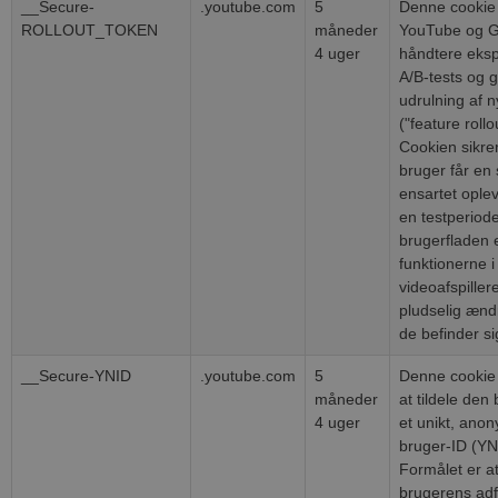
__Secure-
.youtube.com
5
Denne cookie
ROLLOUT_TOKEN
måneder
YouTube og Go
4 uger
håndtere eksp
A/B-tests og g
udrulning af n
("feature rollo
Cookien sikrer
bruger får en 
ensartet ople
en testperiode
brugerfladen e
funktionerne i
videoafspiller
pludselig ænd
de befinder si
__Secure-YNID
.youtube.com
5
Denne cookie 
måneder
at tildele de
4 uger
et unikt, ano
bruger-ID (YN
Formålet er at
brugerens ad