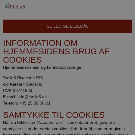
SE LEDIGE LEJEMÅL
INFORMATION OM
HJEMMESIDENS BRUG AF
COOKIES
Hjemmesidens ejer og kontaktoplysninger
Stella5 Riverside P/S
c/o Karsten Stadsing
CVR 38741683
E-mail: info@stella5.dk
Telefon: +45 25 58 00 01
SAMTYKKE TIL COOKIES
Når du klikker på ”Accepter alle” i cookiebanneret, giver du
samtykke til, at der sættes cookies til de formål, som er angivet i
banneret. Ønsker du kun at give samtykke til nogle cookies, kan du